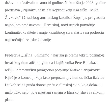
državnom festivalu u samo tri godine. Nakon što je 2023. godine
predstava „Pljusak“, nastala u koprodukciji Kazališta „Mika
Živković“ i Gradskog amaterskog kazališta Županja, proglašena
najboljom predstavom u Hrvatskoj, novi uspjeh potvrđuje
kontinuitet kvalitete i snage kazališnog stvaralaštva na području
najistočnije hrvatske županije.
Predstava „Tišina! Snimamo!“ nastala je prema tekstu poznatog
hrvatskog dramatičara, glumca i književnika Pere Budaka, a
režiju i dramaturšku prilagodbu potpisuje Marko Sabljaković.
Riječ je o komediji koja kroz prepoznatljiv humor, ličku ikavicu
i sukob sela i grada donosi priču o filmskoj ekipi koja dolazi u
malo ličko selo, gdje mještani sanjaju o filmskoj slavi i velikom
platnu.