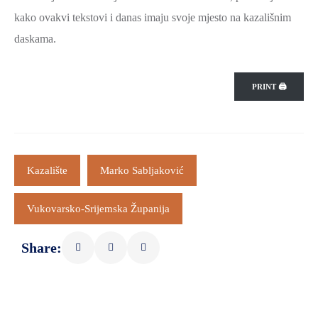
kako ovakvi tekstovi i danas imaju svoje mjesto na kazališnim
daskama.
PRINT 🖨
Kazalište
Marko Sabljaković
Vukovarsko-Srijemska Županija
Share: