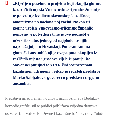
„Riječ je o posebnom projektu koji okuplja glumce
iz različitih mjesta Vukovarsko-srijemske županije
te potvrđuje kvalitetu slavonskog kazališnog
amaterizma na nacionalnoj razini. Nakon tri
godine uspjeh Vukovarsko-srijemske županije
ponovno je potvrđen i time je ovo podneblje
učvrstilo status jednog od najplodonosnijih i
najznačajnijih u Hrvatskoj. Ponosan sam na
glumački ansambl koji je ovoga puta okupljen iz
različitih mjesta i gradova cijele županije, što
Slavonski putujući teATAR čini jedinstvenom
kazališnom udrugom“, rekao je redatelj predstave
Marko Sabljaković govoreći o predstavi i uspjehu
ansambla.
Predstava na suvremen i duhovit način oživljava Budakov
komediografski stil te publici približava vrijedna dramska
ostvarenja hrvatske književne i kazališne baštine, potvrđujući