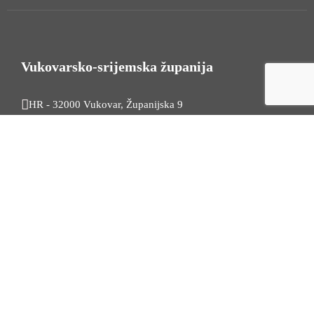
Vukovarsko-srijemska županija
HR - 32000 Vukovar, Županijska 9
Tel. +385 32 454 444
HR - 32100 Vinkovci, Glagoljaška 27
Tel. +385 32 344 111
Radno vrijeme: 7:30 - 15:30
OIB: 74724110709
Korisni linkovi