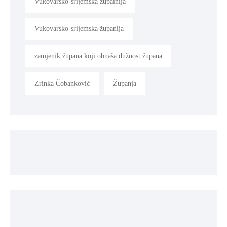
Vukovarsko-srijemska župainija
Vukovarsko-srijemska županija
zamjenik župana koji obnaša dužnost župana
Zrinka Čobanković
Županja