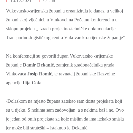
10.12.2021
Ostalo
Vukovarsko-srijemska županija organizirala je danas, u velikoj
županijskoj vijećnici, u Vinkovcima Početnu konferenciju u
sklopu projekta „ Izrada projektno-tehničke dokumentacije
Transportno-logističkog centra Vukovarsko-srijemske županije“
Na konferenciji su govorili župan Vukovarsko -srijemske
županije
Damir Dekanić
, zamjenik gradonačelnika grada
Vinkovaca
Josip Romić
, te ravnatelj županijske Razvojne
agencije
Ilija Cota
.
-Dolaskom na mjesto župana zatekao sam dosta projekata koji
su u tijeku. S nekima sam zadovoljan, a s nekima baš i ne. Ovo
je jedan od onih projekata za koje mislim da ima itekako smisla
jer može biti strateški – istaknuo je Dekanić.