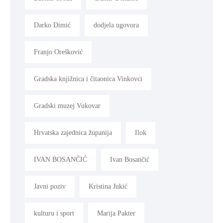
Darko Dimić
dodjela ugovora
Franjo Orešković
Gradska knjižnica i čitaonica Vinkovci
Gradski muzej Vukovar
Hrvatska zajednica županija
Ilok
IVAN BOSANČIĆ
Ivan Bosančić
Javni poziv
Kristina Jukić
kulturu i sport
Marija Pakter