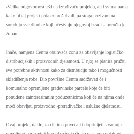
-Velika odgovornost leži na izrađivaču projekta, ali i svima nama
kako bi taj projekt polako proširivali, pa stoga pozivam na
suradnju sve dionike koji učestvuju njegovoj izradi – poručio je
župan.
Inače, namjena Centra obuhvaća zonu za obavljanje logističko-
distribucijskih i proizvodnih djelatnosti. U njoj se planira pružiti
sve potrebne aktivnosti kako za distribuciju tako i mogućnosti
skladištenja robe. Dio površine Centra sadržavati će i
komunalno opremljene građevinske parcele koje će biti
ponuđene zainteresiranim poduzetnicima koji će na njima onda
moći obavljati proizvodno -prerađivačke i uslužne djelatnosti.
Ovaj projekt, dakle, za cilj ima povećati i doprinijeti stvaranju
povoljnog poduzetničkog okruženja što će nastavno potaknuti