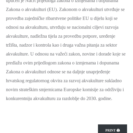
upućen je Nacrt prijedloga zakona o izmjenama i dopunama
Zakona o akvakulturi (EU). Zakonom o akvakulturi utvrđuje se
provedba zajedničke ribarstvene politike EU u dijelu koji se
odnosi na akvakulturu, utvrđuju se nacionalni ciljevi razvoja
akvakulture, nadležna tijela za provedbu potpore, uređenje
tržišta, nadzor i kontrola kao i druga važna pitanja za sektor
akvakulture. U odnosu na važeći zakon, novine i dorade koje se
predlažu ovim prijedlogom zakona o izmjenama i dopunama
Zakona o akvakulturi odnose se na daljnje unaprjeđenje
hrvatskog regulatornog okvira za razvoj akvakulture sukladno
novim strateškim smjernicama Europske komisije za održiviju i
konkurentniju akvakulturu za razdoblje do 2030. godine.
PRINT 🖨