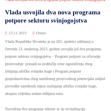
2021.-25.
ZDRAVSTVO
Vlada usvojila dva nova programa
I
potpore sektoru svinjogojstva
SOCIJALNA
SKRB
23.11.2023
Ostalo
MEĐUNARODNA
Vlada Republike Hrvatske je na 265. sjednici održanoj u
SURADNJA
četvrtak 23. studenog 2023. godine usvojila još dva programa
I
potpore sektoru svinjogojstva – Program potpore za očuvanje
REGIONALNI
RAZVOJ
proizvodnje prasadi na području zone ograničenja zbog
izbijanja afričke svinjske kuge i Program potpore
PROSTORNO
gospodarstvima zbog narušenog proizvodnog potencijala uslijed
UREĐENJE
provedbe naređenih mjera suzbijanja afričke svinjske kuge,
I
GRADITELJSTVO
ukupno vrijedna sedam milijuna eura.
PRIRODA
Navedena dva programa odnose se na revitalizaciju
I