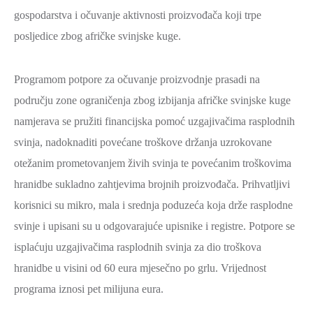
ZAŠTITA
gospodarstva i očuvanje aktivnosti proizvođača koji trpe
OKOLIŠA
posljedice zbog afričke svinjske kuge.
TURIZAM
I
Programom potpore za očuvanje proizvodnje prasadi na
KULTURA
području zone ograničenja zbog izbijanja afričke svinjske kuge
namjerava se pružiti financijska pomoć uzgajivačima rasplodnih
PROMET
svinja, nadoknaditi povećane troškove držanja uzrokovane
I
KOMUNIKACIJE
otežanim prometovanjem živih svinja te povećanim troškovima
hranidbe sukladno zahtjevima brojnih proizvođača. Prihvatljivi
ENERGETIKA
korisnici su mikro, mala i srednja poduzeća koja drže rasplodne
HRVATSKI
svinje i upisani su u odgovarajuće upisnike i registre. Potpore se
BRANITELJI
isplaćuju uzgajivačima rasplodnih svinja za dio troškova
URED
hranidbe u visini od 60 eura mjesečno po grlu. Vrijednost
ŽUPANA
programa iznosi pet milijuna eura.
OSTALO