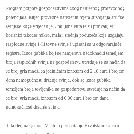
SPORT,
Program potpore gospodarstvima zbog narušenog proizvodnog
MLADI
potencijala uslijed provedbe naređenih mjera suzbijanja afričke
I
svinjske kuge vrijedan je 5 milijuna eura te su prihvatljivi
DEMOGRAFIJA
korisnici također mikro, mala i srednja poduzeća koja uzgajaju
rasplodne svinje i /ili tovne svinje i upisani su u odgovarajuće
registre. Iznos gubitka koji se namjerava nadoknaditi temeljem
broja rasplodnih svinja na gospodarstvu utvrđuje se na način da
se broj grla množi sa jediničnim iznosom od 2,18 eura i brojem
dana nemogućnosti držanja svinja, dok se iznos gubitka
temeljem broja tovljenika na gospodarstvu utvrđuje na način da
se broj grla množi iznosom od 0,36 eura i brojem dana
nemogućnosti držanja svinja.
Također, na sjednici Vlade u prvo čitanje Hrvatskom saboru