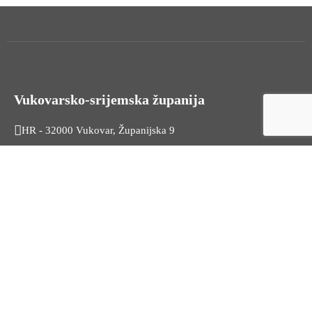
Vukovarsko-srijemska županija
HR - 32000 Vukovar, Županijska 9
Tel. +385 32 454 444
HR - 32100 Vinkovci, Glagoljaška 27
Tel. +385 32 344 111
Radno vrijeme: 7:30 - 15:30
OIB: 74724110709
Korisni linkovi