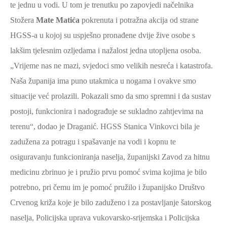
te jednu u vodi. U tom je trenutku po zapovjedi načelnika
Stožera
Mate Matića
pokrenuta i potražna akcija od strane
HGSS-a u kojoj su uspješno pronađene dvije žive osobe s
lakšim tjelesnim ozljedama i nažalost jedna utopljena osoba.
„Vrijeme nas ne mazi, svjedoci smo velikih nesreća i katastrofa.
Naša županija ima puno utakmica u nogama i ovakve smo
situacije već prolazili. Pokazali smo da smo spremni i da sustav
postoji, funkcionira i nadograđuje se sukladno zahtjevima na
terenu“, dodao je Draganić. HGSS Stanica Vinkovci bila je
zadužena za potragu i spašavanje na vodi i kopnu te
osiguravanju funkcioniranja naselja, županijski Zavod za hitnu
medicinu zbrinuo je i pružio prvu pomoć svima kojima je bilo
potrebno, pri čemu im je pomoć pružilo i županijsko Društvo
Crvenog križa koje je bilo zaduženo i za postavljanje šatorskog
naselja, Policijska uprava vukovarsko-srijemska i Policijska