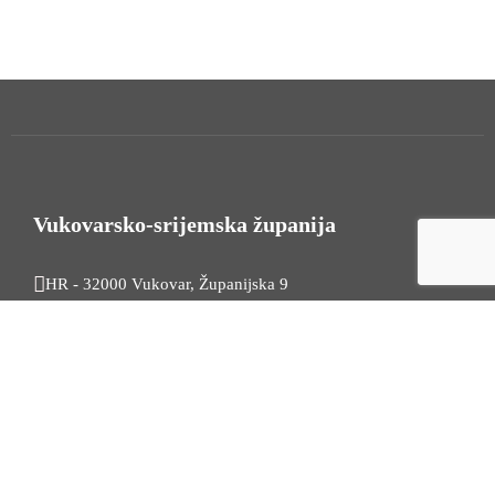
Vukovarsko-srijemska županija
HR - 32000 Vukovar, Županijska 9
Tel. +385 32 454 444
HR - 32100 Vinkovci, Glagoljaška 27
Tel. +385 32 344 111
Radno vrijeme: 7:30 - 15:30
OIB: 74724110709