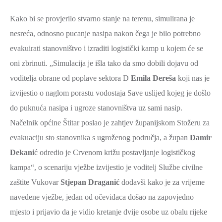
Kako bi se provjerilo stvarno stanje na terenu, simulirana je
nesreća, odnosno pucanje nasipa nakon čega je bilo potrebno
evakuirati stanovništvo i izraditi logistički kamp u kojem će se
oni zbrinuti. „Simulacija je išla tako da smo dobili dojavu od
voditelja obrane od poplave sektora D
Emila Dereša
koji nas je
izvijestio o naglom porastu vodostaja Save uslijed kojeg je došlo
do puknuća nasipa i ugroze stanovništva uz sami nasip.
Načelnik općine Štitar poslao je zahtjev županijskom Stožeru za
evakuaciju sto stanovnika s ugroženog područja, a župan
Damir
Dekani
ć odredio je Crvenom križu postavljanje logističkog
kampa“, o scenariju vježbe izvijestio je voditelj Službe civilne
zaštite Vukovar
Stjepan Draganić
dodavši kako je za vrijeme
navedene vježbe, jedan od očevidaca došao na zapovjedno
mjesto i prijavio da je vidio kretanje dvije osobe uz obalu rijeke