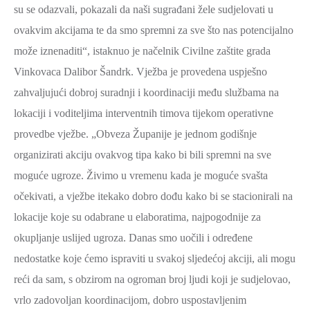
su se odazvali, pokazali da naši sugrađani žele sudjelovati u
ovakvim akcijama te da smo spremni za sve što nas potencijalno
može iznenaditi“, istaknuo je načelnik Civilne zaštite grada
Vinkovaca Dalibor Šandrk. Vježba je provedena uspješno
zahvaljujući dobroj suradnji i koordinaciji među službama na
lokaciji i voditeljima interventnih timova tijekom operativne
provedbe vježbe. „Obveza Županije je jednom godišnje
organizirati akciju ovakvog tipa kako bi bili spremni na sve
moguće ugroze. Živimo u vremenu kada je moguće svašta
očekivati, a vježbe itekako dobro dođu kako bi se stacionirali na
lokacije koje su odabrane u elaboratima, najpogodnije za
okupljanje uslijed ugroza. Danas smo uočili i određene
nedostatke koje ćemo ispraviti u svakoj sljedećoj akciji, ali mogu
reći da sam, s obzirom na ogroman broj ljudi koji je sudjelovao,
vrlo zadovoljan koordinacijom, dobro uspostavljenim