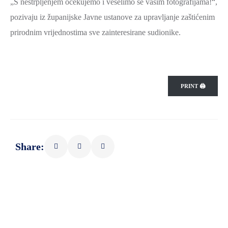
„S nestrpljenjem očekujemo i veselimo se vašim fotografijama!“,
SPORT,
pozivaju iz županijske Javne ustanove za upravljanje zaštićenim
MLADI
prirodnim vrijednostima sve zainteresirane sudionike.
I
DEMOGRAFIJA
PRINT 🖨
Share: