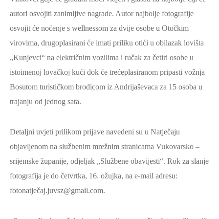
ZAŠTITA
autori osvojiti zanimljive nagrade. Autor najbolje fotografije
OKOLIŠA
osvojit će noćenje s wellnessom za dvije osobe u Otočkim
TURIZAM
virovima, drugoplasirani će imati priliku otići u obilazak lovišta
I
„Kunjevci“ na električnim vozilima i ručak za četiri osobe u
KULTURA
istoimenoj lovačkoj kući dok će trećeplasiranom pripasti vožnja
PROMET
Bosutom turističkom brodicom iz Andrijaševaca za 15 osoba u
I
trajanju od jednog sata.
KOMUNIKACIJE
ENERGETIKA
Detaljni uvjeti prilikom prijave navedeni su u Natječaju
objavljenom na službenim mrežnim stranicama Vukovarsko –
HRVATSKI
srijemske županije, odjeljak „Službene obavijesti“. Rok za slanje
BRANITELJI
fotografija je do četvrtka, 16. ožujka, na e-mail adresu:
URED
fotonatječaj.juvsz@gmail.com.
ŽUPANA
OSTALO