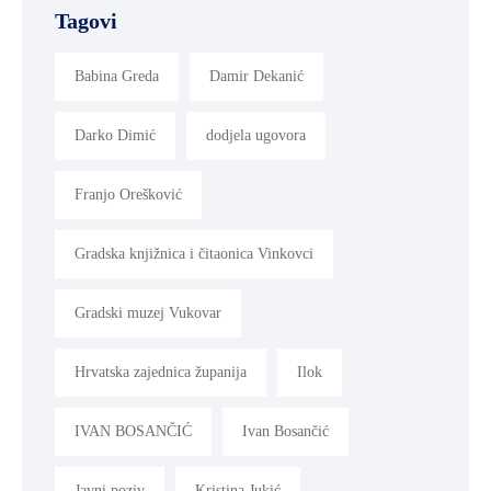
Tagovi
Babina Greda
Damir Dekanić
Darko Dimić
dodjela ugovora
Franjo Orešković
Gradska knjižnica i čitaonica Vinkovci
Gradski muzej Vukovar
Hrvatska zajednica županija
Ilok
IVAN BOSANČIĆ
Ivan Bosančić
Javni poziv
Kristina Jukić