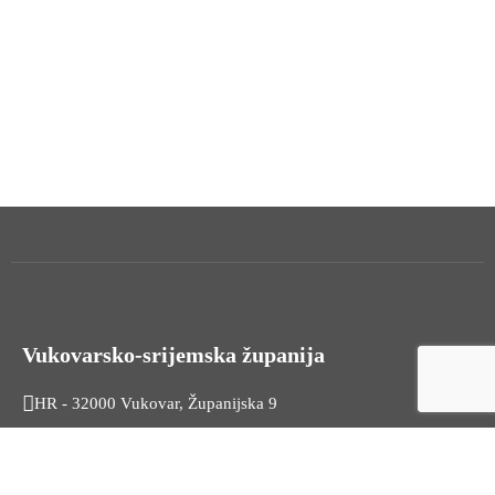
Vukovarsko-srijemska županija
HR - 32000 Vukovar, Županijska 9
Tel. +385 32 454 444
HR - 32100 Vinkovci, Glagoljaška 27