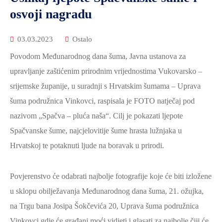
2021.-25.
osvoji nagradu
ZDRAVSTVO
I
03.03.2023
Ostalo
SOCIJALNA
SKRB
Povodom Međunarodnog dana šuma, Javna ustanova za
upravljanje zaštićenim prirodnim vrijednostima Vukovarsko –
MEĐUNARODNA
SURADNJA
srijemske županije, u suradnji s Hrvatskim šumama – Uprava
I
šuma podružnica Vinkovci, raspisala je FOTO natječaj pod
REGIONALNI
nazivom „Spačva – pluća naša“. Cilj je pokazati ljepote
RAZVOJ
Spačvanske šume, najcjelovitije šume hrasta lužnjaka u
PROSTORNO
Hrvatskoj te potaknuti ljude na boravak u prirodi.
UREĐENJE
I
Povjerenstvo će odabrati najbolje fotografije koje će biti izložene
GRADITELJSTVO
u sklopu obilježavanja Međunarodnog dana šuma, 21. ožujka,
PRIRODA
na Trgu bana Josipa Šokčevića 20, Uprava šuma podružnica
I
Vinkovci gdje će građani moći vidjeti i glasati za najbolje čiji će