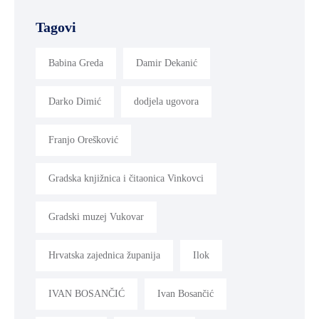
Tagovi
Babina Greda
Damir Dekanić
Darko Dimić
dodjela ugovora
Franjo Orešković
Gradska knjižnica i čitaonica Vinkovci
Gradski muzej Vukovar
Hrvatska zajednica županija
Ilok
IVAN BOSANČIĆ
Ivan Bosančić