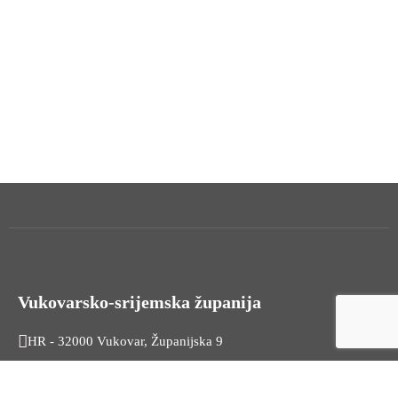
Vukovarsko-srijemska županija
HR - 32000 Vukovar, Županijska 9
Tel. +385 32 454 444