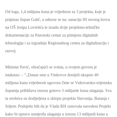
SPORT,
Od toga, 1,4 milijuna kuna je vrijednost za 3 projekta, koje je
MLADI
potpisao župan Galić, a odnose se na: sanaciju HI ravnog krova
I
na OŠ Josipa Lovretića te izradu dvije projektno-tehničke
DEMOGRAFIJA
dokumentacije za Panonski centar za primjenu digitalnih
tehnologija i za izgradnju Regionalnog centra za digitalizaciju i
razvoj.
Ministar Pavić, obraćajući se svima, u svojem govoru je
istaknuo: – “„Danas smo u Vinkovce donijeli ukupno 40
milijuna kuna vrijednosti ugovora čime se Vukovarsko-srijemska
županija približava iznosu gotovo 3 milijarde kuna ulaganja. Sva
ta sredstva su dodijeljena u sklopu projekta Slavonija, Baranja i
Srijem. Podsjetio bih da je Vlada RH osnovala navedeni Projekt
kako bi upravo usmjerila ulaganja u iznosu 13 milijardi kuna u