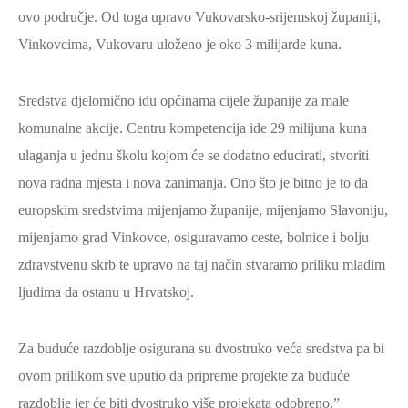
ovo područje. Od toga upravo Vukovarsko-srijemskoj županiji,
Vinkovcima, Vukovaru uloženo je oko 3 milijarde kuna.
Sredstva djelomično idu općinama cijele županije za male
komunalne akcije. Centru kompetencija ide 29 milijuna kuna
ulaganja u jednu školu kojom će se dodatno educirati, stvoriti
nova radna mjesta i nova zanimanja. Ono što je bitno je to da
europskim sredstvima mijenjamo županije, mijenjamo Slavoniju,
mijenjamo grad Vinkovce, osiguravamo ceste, bolnice i bolju
zdravstvenu skrb te upravo na taj način stvaramo priliku mladim
ljudima da ostanu u Hrvatskoj.
Za buduće razdoblje osigurana su dvostruko veća sredstva pa bi
ovom prilikom sve uputio da pripreme projekte za buduće
razdoblje jer će biti dvostruko više projekata odobreno.”