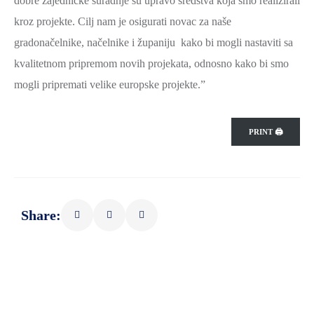
dobre zajedničke suradnje su upravo sredstva koja smo realizirali
kroz projekte. Cilj nam je osigurati novac za naše
gradonačelnike, načelnike i županiju kako bi mogli nastaviti sa
kvalitetnom pripremom novih projekata, odnosno kako bi smo
mogli pripremati velike europske projekte.”
PRINT 🖨
Share: