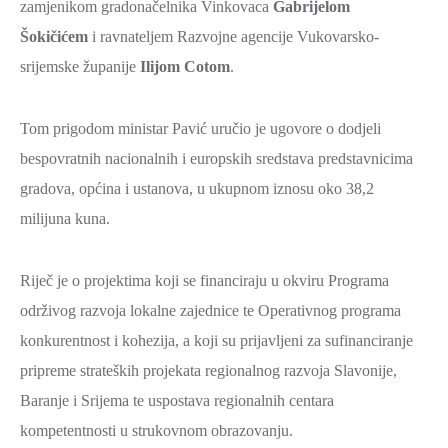
zamjenikom gradonačelnika Vinkovaca
Gabrijelom
ZAŠTITA
Šokičićem
i ravnateljem Razvojne agencije Vukovarsko-
OKOLIŠA
srijemske županije
Ilijom Cotom
.
TURIZAM
I
Tom prigodom ministar Pavić uručio je ugovore o dodjeli
KULTURA
bespovratnih nacionalnih i europskih sredstava predstavnicima
PROMET
gradova, općina i ustanova, u ukupnom iznosu oko 38,2
I
milijuna kuna.
KOMUNIKACIJE
ENERGETIKA
Riječ je o projektima koji se financiraju u okviru Programa
HRVATSKI
održivog razvoja lokalne zajednice te Operativnog programa
BRANITELJI
konkurentnost i kohezija, a koji su prijavljeni za sufinanciranje
URED
pripreme strateških projekata regionalnog razvoja Slavonije,
ŽUPANA
Baranje i Srijema te uspostava regionalnih centara
kompetentnosti u strukovnom obrazovanju.
OSTALO