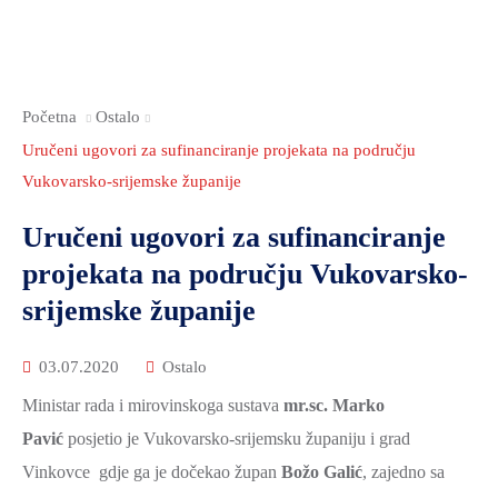
2021.-25.
ZDRAVSTVO
I
SOCIJALNA
Početna
Ostalo
SKRB
Uručeni ugovori za sufinanciranje projekata na području
MEĐUNARODNA
Vukovarsko-srijemske županije
SURADNJA
I
Uručeni ugovori za sufinanciranje
REGIONALNI
projekata na području Vukovarsko-
RAZVOJ
srijemske županije
PROSTORNO
UREĐENJE
03.07.2020
Ostalo
I
Ministar rada i mirovinskoga sustava
mr.sc. Marko
GRADITELJSTVO
Pavić
posjetio je Vukovarsko-srijemsku županiju i grad
PRIRODA
Vinkovce gdje ga je dočekao župan
Božo Galić
, zajedno sa
I