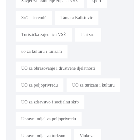
Savjet za branitelje župana VSŽ
sport
Srđan Jeremić
Tamara Kalistović
Turistička zajednica VSŽ
Turizam
uo za kulturu i turizam
UO za obrazovanje i društvene djelatnosti
UO za poljoprivredu
UO za turizam i kulturu
UO za zdravstvo i socijalnu skrb
Upravni odjel za poljoprivredu
Upravni odjel za turizam
Vinkovci