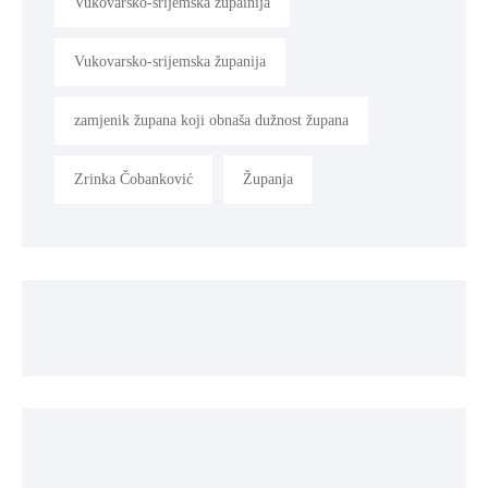
Vukovarsko-srijemska župainija
Vukovarsko-srijemska županija
zamjenik župana koji obnaša dužnost župana
Zrinka Čobanković
Županja