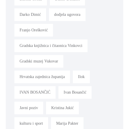
Darko Dimić
dodjela ugovora
Franjo Orešković
Gradska knjižnica i čitaonica Vinkovci
Gradski muzej Vukovar
Hrvatska zajednica županija
Ilok
IVAN BOSANČIĆ
Ivan Bosančić
Javni poziv
Kristina Jukić
kulturu i sport
Marija Pakter