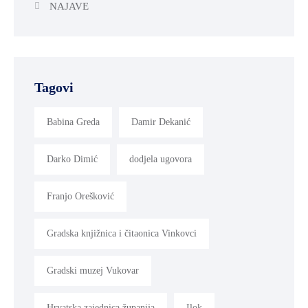
NAJAVE
Tagovi
Babina Greda
Damir Dekanić
Darko Dimić
dodjela ugovora
Franjo Orešković
Gradska knjižnica i čitaonica Vinkovci
Gradski muzej Vukovar
Hrvatska zajednica županija
Ilok