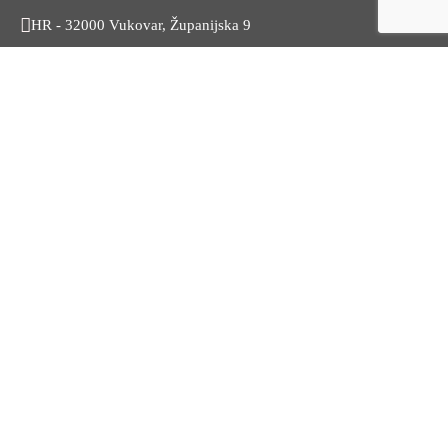
HR - 32000 Vukovar, Županijska 9
Tel. +385 32 454 444
HR - 32100 Vinkovci, Glagoljaška 27
Tel. +385 32 344 111
Radno vrijeme: 7:30 - 15:30
OIB: 74724110709
Korisni linkovi
Odnosi s javnošću
Stambeno zbrinjavanje
Iz Matičnog ureda
Službeni vjesnik
HZZ