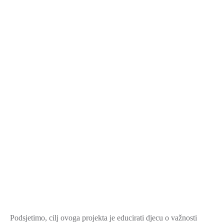
SPORT,
MLADI
I
DEMOGRAFIJA
Podsjetimo, cilj ovoga projekta je educirati djecu o važnosti