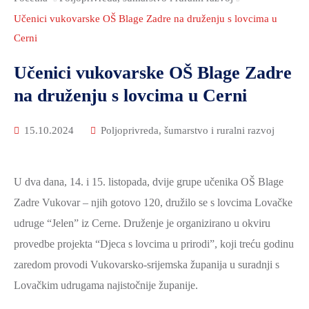
2021.-25.
ZDRAVSTVO
Učenici vukovarske OŠ Blage Zadre na druženju s lovcima u
I
Cerni
SOCIJALNA
Učenici vukovarske OŠ Blage Zadre
SKRB
na druženju s lovcima u Cerni
MEĐUNARODNA
SURADNJA
15.10.2024
Poljoprivreda, šumarstvo i ruralni razvoj
I
REGIONALNI
RAZVOJ
U dva dana, 14. i 15. listopada, dvije grupe učenika OŠ Blage
PROSTORNO
Zadre Vukovar – njih gotovo 120, družilo se s lovcima Lovačke
UREĐENJE
udruge “Jelen” iz Cerne. Druženje je organizirano u okviru
I
provedbe projekta “Djeca s lovcima u prirodi”, koji treću godinu
GRADITELJSTVO
zaredom provodi Vukovarsko-srijemska županija u suradnji s
PRIRODA
Lovačkim udrugama najistočnije županije.
I