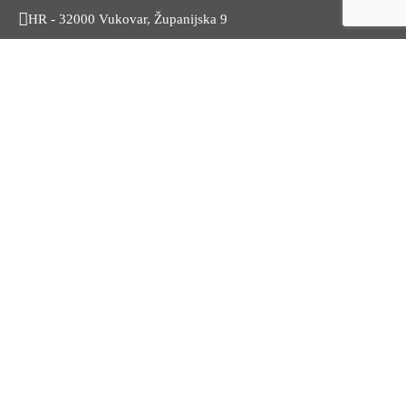
HR - 32000 Vukovar, Županijska 9
Tel. +385 32 454 444
HR - 32100 Vinkovci, Glagoljaška 27
Tel. +385 32 344 111
Radno vrijeme: 7:30 - 15:30
OIB: 74724110709
Korisni linkovi
Odnosi s javnošću
Stambeno zbrinjavanje
Iz Matičnog ureda
Službeni vjesnik
HZZ