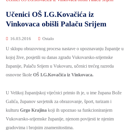
2021.-25.
ZDRAVSTVO
Učenici OŠ I.G.Kovačića iz
I
Vinkovaca obišli Palaču Srijem
SOCIJALNA
SKRB
16.03.2016
Ostalo
MEĐUNARODNA
U sklopu obrazovnog procesa nastave o upoznavanju županije u
SURADNJA
kojoj žive, posjetili su danas zgradu Vukovarsko-srijemske
I
županije, Palaču Srijem u Vukovaru, učenici trećeg razreda
REGIONALNI
RAZVOJ
osnovne škole
OŠ I.G.Kovačića iz Vinkovaca.
PROSTORNO
U Velikoj županijskoj vijećnici primio ih je, u ime župana Bože
UREĐENJE
I
Galića, županov savjetnik za obrazovanje, šport, turizam i
GRADITELJSTVO
kulturu
Grgo Krajina
koji ih upoznao sa funkcioniranjem
Vukovarsko-srijemske županije, njenom povijesti te njenim
PRIRODA
gradovima i brojnim znamenitostima.
I