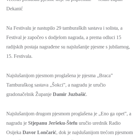
ZAŠTITA
Dekanić
OKOLIŠA
TURIZAM
Na Festivalu je nastupilo 29 tamburaških sastava i solista, a
I
Festival je započeo s dodjelom nagrada, a prema odluci 15
KULTURA
radijskih postaja nagrađene su najslušanije pjesme s jubilarnog,
PROMET
15. Festivala.
I
KOMUNIKACIJE
Najslušanijom pjesmom proglašena je pjesma „Braca”
ENERGETIKA
Tamburaškog sastava „Šokci”, a nagradu je uručio
gradonačelnik Županje
Damir Juzbašić
.
HRVATSKI
BRANITELJI
Najslušanijom drugom pjesmom proglašena je „Eno ga opet”, a
URED
nagradu je
Stjepanu Jeršeku-Štefu
uručio urednik Radio
ŽUPANA
Osijeka
Davor Lončarić
, dok je najslušanijom trećom pjesmom
OSTALO