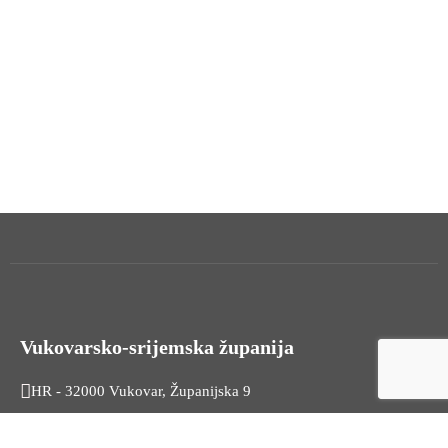
Vukovarsko-srijemska županija
HR - 32000 Vukovar, Županijska 9
Tel. +385 32 454 444