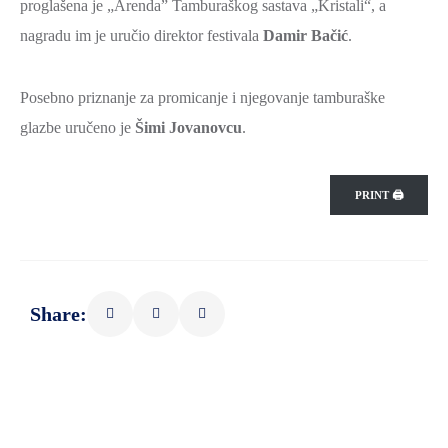
proglašena je „Arenda” Tamburaškog sastava „Kristali“, a
SPORT,
nagradu im je uručio direktor festivala
Damir Bačić
.
MLADI
I
Posebno priznanje za promicanje i njegovanje tamburaške
DEMOGRAFIJA
glazbe uručeno je
Šimi Jovanovcu
.
PRINT 🖨
Share: