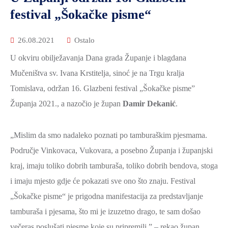
2021.-25.
festival „Šokačke pisme“
ZDRAVSTVO
I
26.08.2021
Ostalo
SOCIJALNA
SKRB
U okviru obilježavanja Dana grada Županje i blagdana
Mučeništva sv. Ivana Krstitelja, sinoć je na Trgu kralja
MEĐUNARODNA
SURADNJA
Tomislava, održan 16. Glazbeni festival „Šokačke pisme”
I
Županja 2021., a nazočio je župan
Damir Dekanić
.
REGIONALNI
RAZVOJ
„Mislim da smo nadaleko poznati po tamburaškim pjesmama.
PROSTORNO
Područje Vinkovaca, Vukovara, a posebno Županja i županjski
UREĐENJE
kraj, imaju toliko dobrih tamburaša, toliko dobrih bendova, stoga
I
i imaju mjesto gdje će pokazati sve ono što znaju. Festival
GRADITELJSTVO
„Šokačke pisme“ je prigodna manifestacija za predstavljanje
PRIRODA
tamburaša i pjesama, što mi je izuzetno drago, te sam došao
I
večeras poslušati pjesme koje su pripremili.” – rekao župan