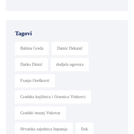
Tagovi
Babina Greda
Damir Dekanić
Darko Dimić
dodjela ugovora
Franjo Orešković
Gradska knjižnica i čitaonica Vinkovci
Gradski muzej Vukovar
Hrvatska zajednica županija
Ilok