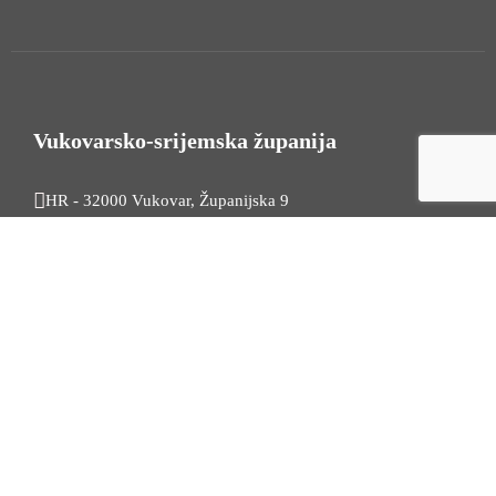
Vukovarsko-srijemska županija
HR - 32000 Vukovar, Županijska 9
Tel. +385 32 454 444
HR - 32100 Vinkovci, Glagoljaška 27
Tel. +385 32 344 111
Radno vrijeme: 7:30 - 15:30
OIB: 74724110709
Korisni linkovi