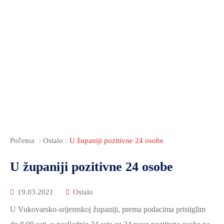
ZAMJENICI
RADNA
DOKUMENTI
DOKUMENTI
SOCIJALNA
ŽUPANA
TIJELA
I
SKRB
UPRAVNA
JAVNOST
PUBLIKACIJE
NACIONALNE
TIJELA
RADA
JAVNA
MANJINE
I
SKUPŠTINE
NABAVA
POVIJEST
SLUŽBE
ANTIKORUPCIJSKO
NOVOSTI
I
POVJERENSTVO
KULTURA
FINANCIJE
VSŽ
OBRAZOVANJE
GOSPODARSTVO
SJEDNICE
MEĐUNARODNA
SKUPŠTINE
Početna
Ostalo
U županiji pozitivne 24 osobe
POLJOPRIVREDA,
I
ŠUMARSTVO
ŽUPANIJSKA
U županiji pozitivne 24 osobe
REGIONALNA
I
SKUPŠTINA
SURADNJA
RURALNI
2025.-29.
19.03.2021
Ostalo
RAZVOJ
ŽUPANIJSKA
U Vukovarsko-srijemskoj županiji, prema podacima pristiglim
OBRAZOVANJE
SKUPŠTINA