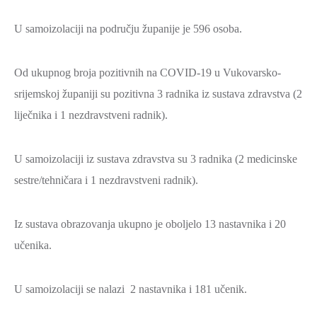
ZAŠTITA
U samoizolaciji na području županije je 596 osoba.
OKOLIŠA
TURIZAM
Od ukupnog broja pozitivnih na COVID-19 u Vukovarsko-
I
srijemskoj županiji su pozitivna 3 radnika iz sustava zdravstva (2
KULTURA
liječnika i 1 nezdravstveni radnik).
PROMET
I
U samoizolaciji iz sustava zdravstva su 3 radnika (2 medicinske
KOMUNIKACIJE
sestre/tehničara i 1 nezdravstveni radnik).
ENERGETIKA
HRVATSKI
Iz sustava obrazovanja ukupno je oboljelo 13 nastavnika i 20
BRANITELJI
učenika.
URED
ŽUPANA
U samoizolaciji se nalazi 2 nastavnika i 181 učenik.
OSTALO