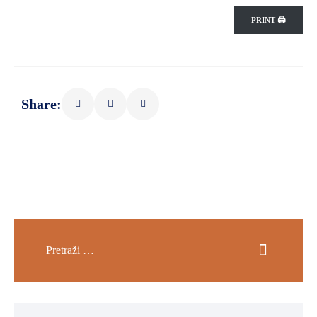
SPORT,
PRINT 🖨
MLADI
I
DEMOGRAFIJA
Share: