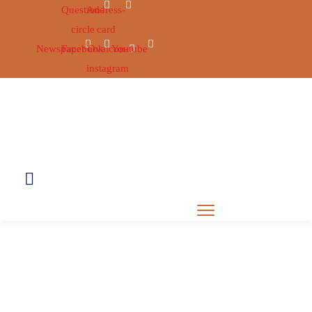
Question-
Address-
circle
card
Newspaper
Facebook
Ovaicon-
Youtube
instagram
UPOZNAJ
ŽUPANIJU
ŽUPANIJSKI
OBILJEŽJA
USTROJ
GRADOVI
NATJEČAJI
I
ŽUPANIJSKA
I
OPĆINE
SKUPŠTINA
JAVNI
ZDRAVSTVO
ŽUPAN
VIJEĆNICI
POZIVI
I