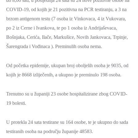
do 8,00 sati, u posljednja 24 sata su 24 nove pozitivne osobe na
2021.-25.
ZDRAVSTVO
COVID-19, od kojih je 21 pozitivna na PCR testiranju, a 3 na
I
brzom antigenom testu (7 osoba iz Vinkovaca, 4 iz Vukovara,
SOCIJALNA
po 2 iz Cerne i Ivankova, te po 1 osoba iz Andrijaševaca,
SKRB
Bošnjaka, Cerića, Ilače, Markušice, Novih Jankovaca, Trpinje,
MEĐUNARODNA
Šarengrada i Vođinaca ). Preminulih osoba nema.
SURADNJA
I
Od početka epidemije, ukupan broj oboljelih osoba je 9035, od
REGIONALNI
kojih je 8668 izliječenih, a ukupno je preminulo 198 osoba.
RAZVOJ
PROSTORNO
Trenutno su u županiji 23 osobe hospitalizirane zbog COVID-
UREĐENJE
19 bolesti.
I
GRADITELJSTVO
U protekla 24 sata testirane su 164 osobe, te je ukupno do sada
PRIRODA
testiranih osoba na području županije 48583.
I