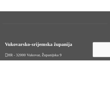
Vukovarsko-srijemska županija
HR - 32000 Vukovar, Županijska 9
Tel. +385 32 454 444
HR - 32100 Vinkovci, Glagoljaška 27
Tel. +385 32 344 111
Radno vrijeme: 7:30 - 15:30
OIB: 74724110709
Korisni linkovi