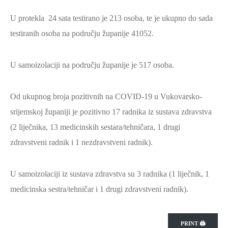
ZAŠTITA
U protekla 24 sata testirano je 213 osoba, te je ukupno do sada
OKOLIŠA
testiranih osoba na području županije 41052.
TURIZAM
I
U samoizolaciji na području županije je 517 osoba.
KULTURA
PROMET
Od ukupnog broja pozitivnih na COVID-19 u Vukovarsko-
I
srijemskoj županiji je pozitivno 17 radnika iz sustava zdravstva
KOMUNIKACIJE
(2 liječnika, 13 medicinskih sestara/tehničara, 1 drugi
ENERGETIKA
zdravstveni radnik i 1 nezdravstveni radnik).
HRVATSKI
BRANITELJI
U samoizolaciji iz sustava zdravstva su 3 radnika (1 liječnik, 1
URED
medicinska sestra/tehničar i 1 drugi zdravstveni radnik).
ŽUPANA
OSTALO
PRINT 🖨