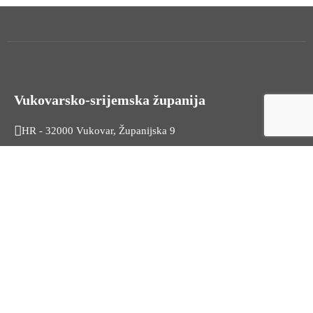
Vukovarsko-srijemska županija
HR - 32000 Vukovar, Županijska 9
Tel. +385 32 454 444
HR - 32100 Vinkovci, Glagoljaška 27
Tel. +385 32 344 111
Radno vrijeme: 7:30 - 15:30
OIB: 74724110709
Korisni linkovi