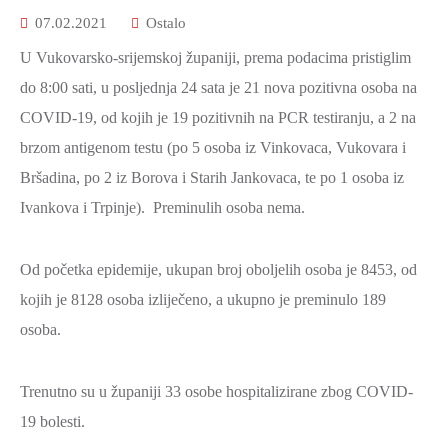
2021.-25.
07.02.2021
Ostalo
ZDRAVSTVO
I
U Vukovarsko-srijemskoj županiji, prema podacima pristiglim
SOCIJALNA
do 8:00 sati, u posljednja 24 sata je 21 nova pozitivna osoba na
SKRB
COVID-19, od kojih je 19 pozitivnih na PCR testiranju, a 2 na
MEĐUNARODNA
brzom antigenom testu (po 5 osoba iz Vinkovaca, Vukovara i
SURADNJA
Bršadina, po 2 iz Borova i Starih Jankovaca, te po 1 osoba iz
I
Ivankova i Trpinje). Preminulih osoba nema.
REGIONALNI
RAZVOJ
Od početka epidemije, ukupan broj oboljelih osoba je 8453, od
PROSTORNO
kojih je 8128 osoba izliječeno, a ukupno je preminulo 189
UREĐENJE
osoba.
I
GRADITELJSTVO
Trenutno su u županiji 33 osobe hospitalizirane zbog COVID-
PRIRODA
19 bolesti.
I