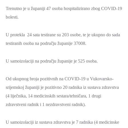
ZAŠTITA
Trenutno je u županiji 47 osoba hospitalizirano zbog COVID-19
OKOLIŠA
bolesti.
TURIZAM
I
U protekla 24 sata testirane su 203 osobe, te je ukupno do sada
KULTURA
testiranih osoba na području županije 37008.
PROMET
I
U samoizolaciji na području županije je 525 osoba.
KOMUNIKACIJE
ENERGETIKA
Od ukupnog broja pozitivnih na COVID-19 u Vukovarsko-
HRVATSKI
srijemskoj županiji je pozitivno 20 radnika iz sustava zdravstva
BRANITELJI
(4 liječnika, 14 medicinskih sestara/tehničara, 1 drugi
zdravstveni radnik i 1 nezdravstveni radnik).
URED
ŽUPANA
U samoizolaciji iz sustava zdravstva je 7 radnika (4 medicinske
OSTALO