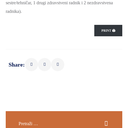
sestre/tehničar, 1 drugi zdravstveni radnik i 2 nezdravstvena
SPORT,
radnika).
MLADI
I
DEMOGRAFIJA
PRINT 🖨
Share: