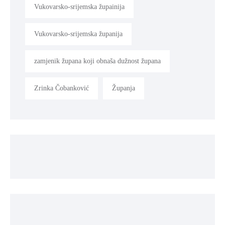
Vukovarsko-srijemska župainija
Vukovarsko-srijemska županija
zamjenik župana koji obnaša dužnost župana
Zrinka Čobanković
Županja