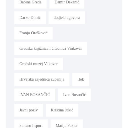
Babina Greda
Damir Dekanić
Darko Dimić
dodjela ugovora
Franjo Orešković
Gradska knjižnica i čitaonica Vinkovci
Gradski muzej Vukovar
Hrvatska zajednica županija
Ilok
IVAN BOSANČIĆ
Ivan Bosančić
Javni poziv
Kristina Jukić
kulturu i sport
Marija Pakter