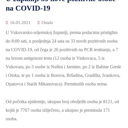
2021.-25.
na COVID-19
ZDRAVSTVO
I
16.01.2021
Ostalo
SOCIJALNA
SKRB
U Vukovarsko-srijemskoj županiji, prema podacima pristiglim
do 8:00 sati, u posljednja 24 sata su 33 novih pozitivnih osoba
MEĐUNARODNA
SURADNJA
na COVID-19, od čega je 26 pozitivnih na PCR testiranju, a 7
I
na brzom antigenom testu (12 osoba iz Vinkovaca, 5 iz
REGIONALNI
Vukovara, po 3 osobe iz Nuštra i Jarmine, po 2 iz Babine Grede
RAZVOJ
i Otoka, te po 1 osoba iz Borova, Bršadina, Gradišta, Ivankova,
PROSTORNO
Opatovca i Starih Mikanovaca). Preminulih osoba nema.
UREĐENJE
I
Od početka epidemije, ukupan broj oboljelih osoba je 8121, od
GRADITELJSTVO
kojih je 7767 osoba izliječeno, a ukupno je preminula 171
PRIRODA
osoba.
I