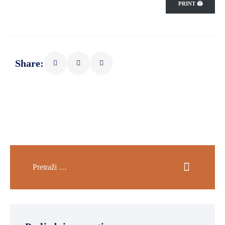
PRINT 🖨
Share: