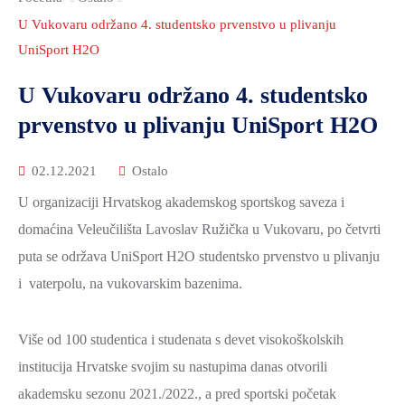
2021.-25.
ZDRAVSTVO
U Vukovaru održano 4. studentsko prvenstvo u plivanju
I
UniSport H2O
SOCIJALNA
U Vukovaru održano 4. studentsko
SKRB
prvenstvo u plivanju UniSport H2O
MEĐUNARODNA
SURADNJA
02.12.2021
Ostalo
I
U organizaciji Hrvatskog akademskog sportskog saveza i
REGIONALNI
domaćina Veleučilišta Lavoslav Ružička u Vukovaru, po četvrti
RAZVOJ
puta se održava UniSport H2O studentsko prvenstvo u plivanju
PROSTORNO
i vaterpolu, na vukovarskim bazenima.
UREĐENJE
I
Više od 100 studentica i studenata s devet visokoškolskih
GRADITELJSTVO
institucija Hrvatske svojim su nastupima danas otvorili
PRIRODA
akademsku sezonu 2021./2022., a pred sportski početak
I