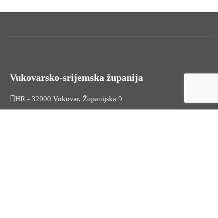
Vukovarsko-srijemska županija
HR - 32000 Vukovar, Županijska 9
Tel. +385 32 454 444
HR - 32100 Vinkovci, Glagoljaška 27
Tel. +385 32 344 111
Radno vrijeme: 7:30 - 15:30
OIB: 74724110709
Korisni linkovi