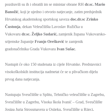
pozdravili su ih i obratili im se ministar obrane RH
dr.sc. Mario
ZAŠTITA
Banožić
, koji je ujedno i otvorio natjecanje, zatim predsjednik
OKOLIŠA
Hrvatskog akademskog sportskog saveza
doc.dr.sc Zrinko
TURIZAM
Čustonja
, dekan Veleučilišta Lavoslav Ružička u
I
Vukovaru
dr.sc. Željko Sudarić,
zamjenik župana Vukovarsko-
KULTURA
srijemske županije
Franjo Orešković
te zamjenik
PROMET
gradonačelnika Grada Vukovara
Ivan Sušac
.
I
KOMUNIKACIJE
Nastupit će oko 150 studenata iz cijele Hrvatske. Predstavnici
ENERGETIKA
visokoškolskih institucija nadmetat će se u plivačkom dijelu
HRVATSKI
prvog dana natjecanja.
BRANITELJI
URED
Nastupaju Sveučilište u Splitu, Tehničko veleučilište u Zagrebu,
ŽUPANA
Sveučilište u Zagrebu, Visoka škola Ivanić – Grad, Sveučilište
OSTALO
Josipa Jurja Strossmayera u Osijeku, Sveučilište u Rijeci,