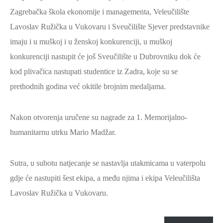
SPORT,
Zagrebačka škola ekonomije i managementa, Veleučilište
MLADI
Lavoslav Ružička u Vukovaru i Sveučilište Sjever predstavnike
I
imaju i u muškoj i u ženskoj konkurenciji, u muškoj
DEMOGRAFIJA
konkurenciji nastupit će još Sveučilište u Dubrovniku dok će
kod plivačica nastupati studentice iz Zadra, koje su se
prethodnih godina već okitile brojnim medaljama.
Nakon otvorenja uručene su nagrade za 1. Memorijalno-
humanitarnu utrku Mario Madžar.
Sutra, u subotu natjecanje se nastavlja utakmicama u vaterpolu
gdje će nastupiti šest ekipa, a među njima i ekipa Veleučilišta
Lavoslav Ružička u Vukovaru.