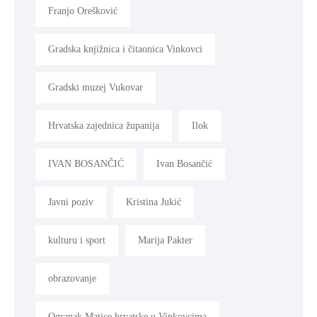
Franjo Orešković
Gradska knjižnica i čitaonica Vinkovci
Gradski muzej Vukovar
Hrvatska zajednica županija
Ilok
IVAN BOSANČIĆ
Ivan Bosančić
Javni poziv
Kristina Jukić
kulturu i sport
Marija Pakter
obrazovanje
Ogranak Matice hrvatske u Vinkovcima