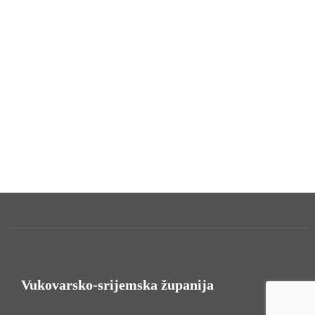
Vukovarsko-srijemska županija