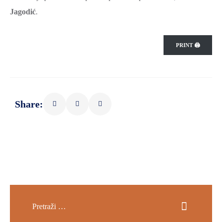
Jagodić
.
PRINT 🖨
Share: