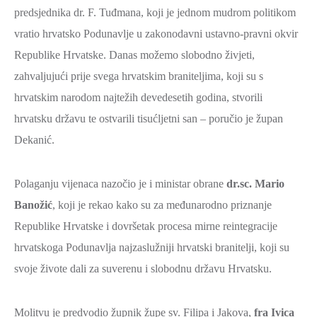
predsjednika dr. F. Tuđmana, koji je jednom mudrom politikom
vratio hrvatsko Podunavlje u zakonodavni ustavno-pravni okvir
Republike Hrvatske. Danas možemo slobodno živjeti,
zahvaljujući prije svega hrvatskim braniteljima, koji su s
hrvatskim narodom najtežih devedesetih godina, stvorili
hrvatsku državu te ostvarili tisućljetni san – poručio je župan
Dekanić.
Polaganju vijenaca nazočio je i ministar obrane
dr.sc. Mario
Banožić
, koji je rekao kako su za međunarodno priznanje
Republike Hrvatske i dovršetak procesa mirne reintegracije
hrvatskoga Podunavlja najzaslužniji hrvatski branitelji, koji su
svoje živote dali za suverenu i slobodnu državu Hrvatsku.
Molitvu je predvodio župnik župe sv. Filipa i Jakova,
fra Ivica