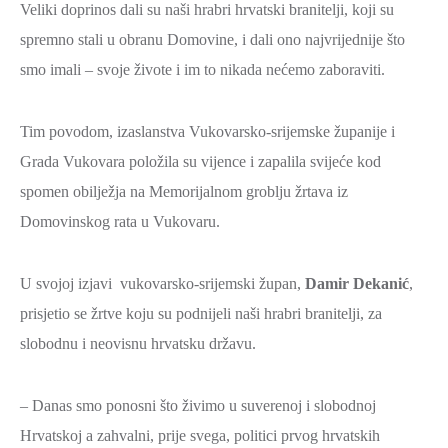
Veliki doprinos dali su naši hrabri hrvatski branitelji, koji su
spremno stali u obranu Domovine, i dali ono najvrijednije što
smo imali – svoje živote i im to nikada nećemo zaboraviti.
Tim povodom, izaslanstva Vukovarsko-srijemske županije i
Grada Vukovara položila su vijence i zapalila svijeće kod
spomen obilježja na Memorijalnom groblju žrtava iz
Domovinskog rata u Vukovaru.
U svojoj izjavi vukovarsko-srijemski župan,
Damir Dekanić
,
prisjetio se žrtve koju su podnijeli naši hrabri branitelji, za
slobodnu i neovisnu hrvatsku državu.
– Danas smo ponosni što živimo u suverenoj i slobodnoj
Hrvatskoj a zahvalni, prije svega, politici prvog hrvatskih