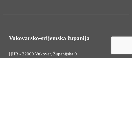
Vukovarsko-srijemska županija
HR - 32000 Vukovar, Županijska 9
Tel. +385 32 454 444
HR - 32100 Vinkovci, Glagoljaška 27
Tel. +385 32 344 111
Radno vrijeme: 7:30 - 15:30
OIB: 74724110709
Korisni linkovi