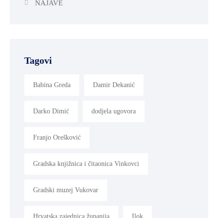
NAJAVE
Tagovi
Babina Greda
Damir Dekanić
Darko Dimić
dodjela ugovora
Franjo Orešković
Gradska knjižnica i čitaonica Vinkovci
Gradski muzej Vukovar
Hrvatska zajednica županija
Ilok