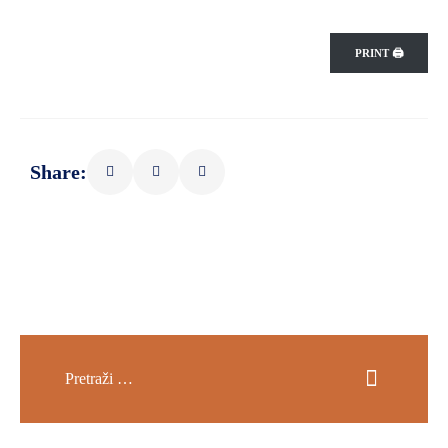
PRINT 🖨
Share: