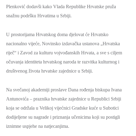
ZAŠTITA
Plenković dodavši kako Vlada Republike Hrvatske pruža
OKOLIŠA
snažnu podršku Hrvatima u Srbiji.
TURIZAM
I
U prostorijama Hrvatskog doma djelovat će Hrvatsko
KULTURA
nacionalno vijeće, Novinsko izdavačka ustanova „Hrvatska
riječ“ i Zavod za kulturu vojvođanskih Hrvata, a sve s ciljem
PROMET
očuvanja identiteta hrvatskog naroda te razvitka kulturnog i
I
KOMUNIKACIJE
društvenog života hrvatske zajednice u Srbiji.
ENERGETIKA
Na svečanoj akademiji proslave Dana rođenja biskupa Ivana
HRVATSKI
Antunovića – praznika hrvatske zajednice u Republici Srbiji
BRANITELJI
koja se održala u Velikoj vijećnici Gradske kuće u Subotici
URED
dodijeljene su nagrade i priznanja učenicima koji su postigli
ŽUPANA
iznimne uspjehe na natjecanjima.
OSTALO