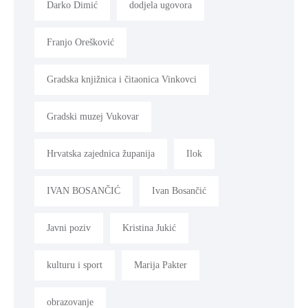
Darko Dimić
dodjela ugovora
Franjo Orešković
Gradska knjižnica i čitaonica Vinkovci
Gradski muzej Vukovar
Hrvatska zajednica županija
Ilok
IVAN BOSANČIĆ
Ivan Bosančić
Javni poziv
Kristina Jukić
kulturu i sport
Marija Pakter
obrazovanje