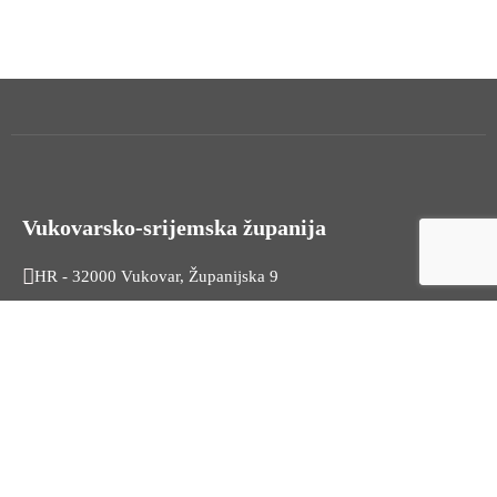
Vukovarsko-srijemska županija
HR - 32000 Vukovar, Županijska 9
Tel. +385 32 454 444
HR - 32100 Vinkovci, Glagoljaška 27
Tel. +385 32 344 111
Radno vrijeme: 7:30 - 15:30
OIB: 74724110709