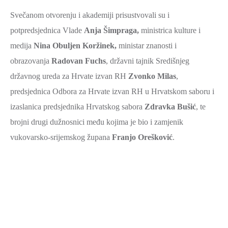
SPORT,
Svečanom otvorenju i akademiji prisustvovali su i
MLADI
potpredsjednica Vlade
Anja Šimpraga,
ministrica kulture i
I
medija
Nina Obuljen Koržinek,
ministar znanosti i
DEMOGRAFIJA
obrazovanja
Radovan Fuchs
, državni tajnik Središnjeg
državnog ureda za Hrvate izvan RH
Zvonko Milas
,
predsjednica Odbora za Hrvate izvan RH u Hrvatskom saboru i
izaslanica predsjednika Hrvatskog sabora
Zdravka Bušić
, te
brojni drugi dužnosnici među kojima je bio i zamjenik
vukovarsko-srijemskog župana
Franjo Orešković
.