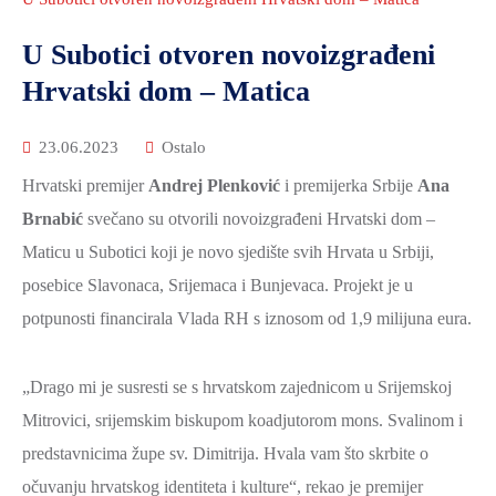
2021.-25.
ZDRAVSTVO
U Subotici otvoren novoizgrađeni
I
Hrvatski dom – Matica
SOCIJALNA
SKRB
23.06.2023
Ostalo
MEĐUNARODNA
Hrvatski premijer
Andrej Plenković
i premijerka Srbije
Ana
SURADNJA
Brnabić
svečano su otvorili novoizgrađeni Hrvatski dom –
I
Maticu u Subotici koji je novo sjedište svih Hrvata u Srbiji,
REGIONALNI
RAZVOJ
posebice Slavonaca, Srijemaca i Bunjevaca. Projekt je u
potpunosti financirala Vlada RH s iznosom od 1,9 milijuna eura.
PROSTORNO
UREĐENJE
I
„Drago mi je susresti se s hrvatskom zajednicom u Srijemskoj
GRADITELJSTVO
Mitrovici, srijemskim biskupom koadjutorom mons. Svalinom i
predstavnicima župe sv. Dimitrija. Hvala vam što skrbite o
PRIRODA
očuvanju hrvatskog identiteta i kulture“, rekao je premijer
I