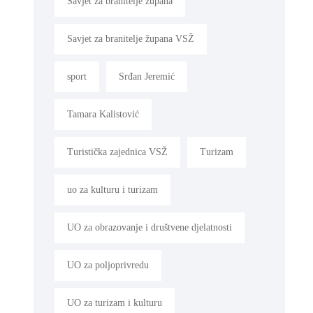
Savjet za branitelje župana
Savjet za branitelje župana VSŽ
sport
Srđan Jeremić
Tamara Kalistović
Turistička zajednica VSŽ
Turizam
uo za kulturu i turizam
UO za obrazovanje i društvene djelatnosti
UO za poljoprivredu
UO za turizam i kulturu