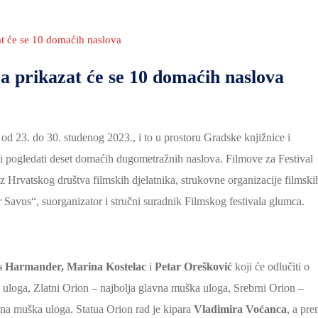
at će se 10 domaćih naslova
ca prikazat će se 10 domaćih naslova
d 23. do 30. studenog 2023., i to u prostoru Gradske knjižnice i
oći pogledati deset domaćih dugometražnih naslova. Filmove za Festival
z Hrvatskog društva filmskih djelatnika, strukovne organizacije filmski
 Savus“, suorganizator i stručni suradnik Filmskog festivala glumca.
 Harmander, Marina Kostelac
i
Petar Orešković
koji će odlučiti o
a uloga, Zlatni Orion – najbolja glavna muška uloga, Srebrni Orion –
dna muška uloga. Statua Orion rad je kipara
Vladimira Voćanca
, a pr