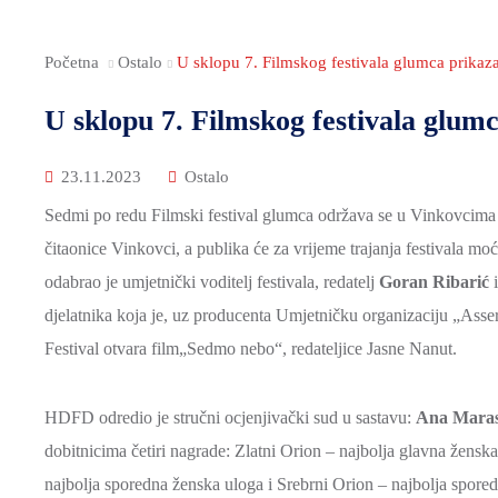
Početna
Ostalo
U sklopu 7. Filmskog festivala glumca prikaz
U sklopu 7. Filmskog festivala glum
23.11.2023
Ostalo
Sedmi po redu Filmski festival glumca održava se u Vinkovcima o
čitaonice Vinkovci, a publika će za vrijeme trajanja festivala m
odabrao je umjetnički voditelj festivala, redatelj
Goran Ribarić
i
djelatnika koja je, uz producenta Umjetničku organizaciju „Asser
Festival otvara film„Sedmo nebo“, redateljice Jasne Nanut.
HDFD odredio je stručni ocjenjivački sud u sastavu:
Ana Maras
dobitnicima četiri nagrade: Zlatni Orion – najbolja glavna žensk
najbolja sporedna ženska uloga i Srebrni Orion – najbolja spore