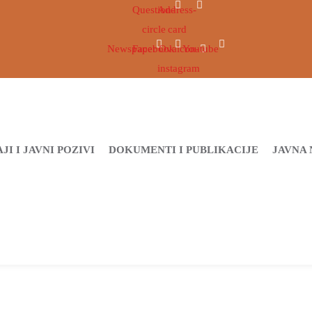
Question-
Address-
circle
card
Newspaper
Facebook
Ovaicon-
Youtube
instagram
JI I JAVNI POZIVI
DOKUMENTI I PUBLIKACIJE
JAVNA 