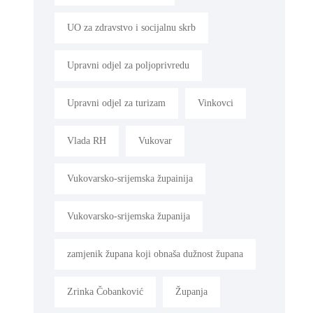
UO za zdravstvo i socijalnu skrb
Upravni odjel za poljoprivredu
Upravni odjel za turizam
Vinkovci
Vlada RH
Vukovar
Vukovarsko-srijemska župainija
Vukovarsko-srijemska županija
zamjenik župana koji obnaša dužnost župana
Zrinka Čobanković
Županja