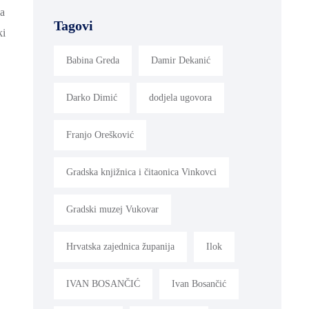
 a
Tagovi
ki
Babina Greda
Damir Dekanić
Darko Dimić
dodjela ugovora
Franjo Orešković
Gradska knjižnica i čitaonica Vinkovci
Gradski muzej Vukovar
Hrvatska zajednica županija
Ilok
IVAN BOSANČIĆ
Ivan Bosančić