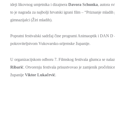
ideji likovnog umjetnika i dizajnera
Davora Schunka
, autora s
to je nagrada za najbolji hrvatski igrani film – “Priznanje mladi
gimnazijalci (Žiri mladih).
Popratni festivalski sadržaj čine programi Animaoptik i DAN 
pokroviteljstvom Vukovarsko-srijemske županije.
U organizacijskom odboru 7. Filmskog festivala glumca se nalaze
Ribarić
. Otvorenju festivala prisustvovao je zamjenik pročelni
županije
Viktor Lukačević
.