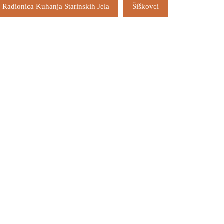
Radionica Kuhanja Starinskih Jela
Šiškovci