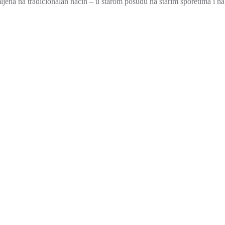
premljena na tradicionalan način – u starom posuđu na starim šporetima i na