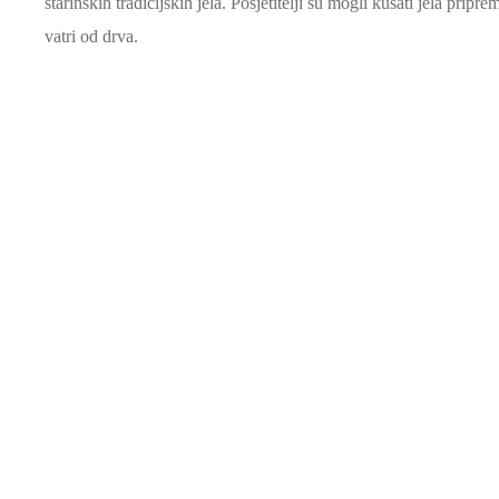
starinskih tradicijskih jela. Posjetitelji su mogli kušati jela pri
vatri od drva.