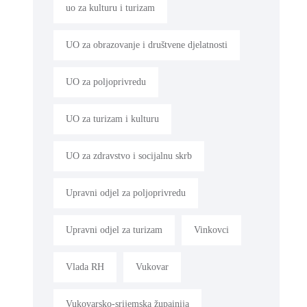
uo za kulturu i turizam
UO za obrazovanje i društvene djelatnosti
UO za poljoprivredu
UO za turizam i kulturu
UO za zdravstvo i socijalnu skrb
Upravni odjel za poljoprivredu
Upravni odjel za turizam
Vinkovci
Vlada RH
Vukovar
Vukovarsko-srijemska župainija