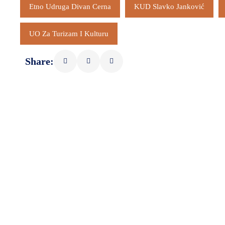
Etno Udruga Divan Cerna
KUD Slavko Janković
UO Za Turizam I Kulturu
Share: