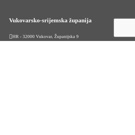
Vukovarsko-srijemska županija
HR - 32000 Vukovar, Županijska 9
Tel. +385 32 454 444
HR - 32100 Vinkovci, Glagoljaška 27
Tel. +385 32 344 111
Radno vrijeme: 7:30 - 15:30
OIB: 74724110709
Korisni linkovi
Odnosi s javnošću