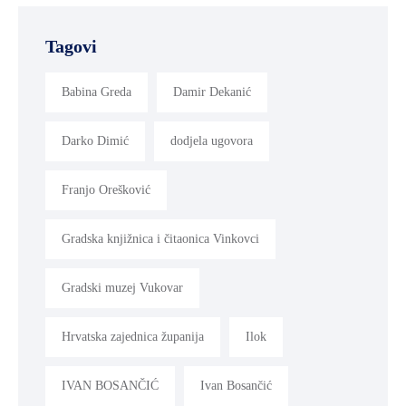
Tagovi
Babina Greda
Damir Dekanić
Darko Dimić
dodjela ugovora
Franjo Orešković
Gradska knjižnica i čitaonica Vinkovci
Gradski muzej Vukovar
Hrvatska zajednica županija
Ilok
IVAN BOSANČIĆ
Ivan Bosančić