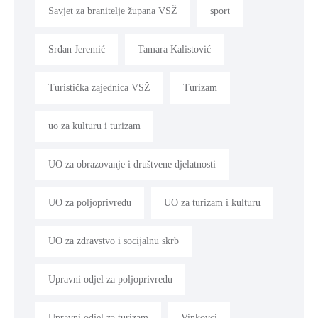
Savjet za branitelje župana VSŽ
sport
Srđan Jeremić
Tamara Kalistović
Turistička zajednica VSŽ
Turizam
uo za kulturu i turizam
UO za obrazovanje i društvene djelatnosti
UO za poljoprivredu
UO za turizam i kulturu
UO za zdravstvo i socijalnu skrb
Upravni odjel za poljoprivredu
Upravni odjel za turizam
Vinkovci