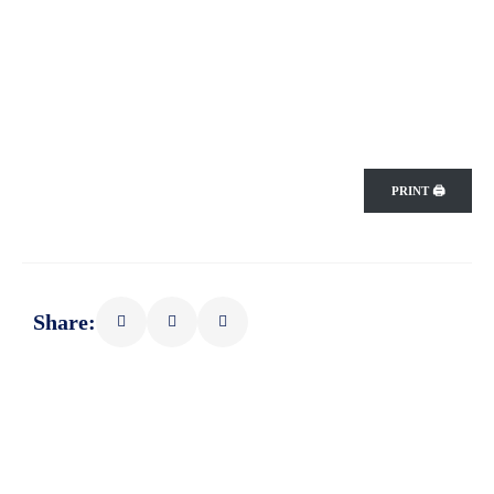
PRINT 🖨
Share: