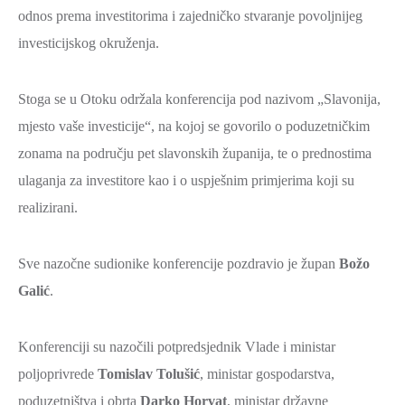
odnos prema investitorima i zajedničko stvaranje povoljnijeg
ZAŠTITA
investicijskog okruženja.
OKOLIŠA
TURIZAM
Stoga se u Otoku održala konferencija pod nazivom „Slavonija,
I
mjesto vaše investicije“, na kojoj se govorilo o poduzetničkim
KULTURA
zonama na području pet slavonskih županija, te o prednostima
PROMET
ulaganja za investitore kao i o uspješnim primjerima koji su
I
realizirani.
KOMUNIKACIJE
ENERGETIKA
Sve nazočne sudionike konferencije pozdravio je župan
Božo
HRVATSKI
Galić
.
BRANITELJI
URED
Konferenciji su nazočili potpredsjednik Vlade i ministar
ŽUPANA
poljoprivrede
Tomislav Tolušić
, ministar gospodarstva,
OSTALO
poduzetništva i obrta
Darko Horvat
, ministar državne