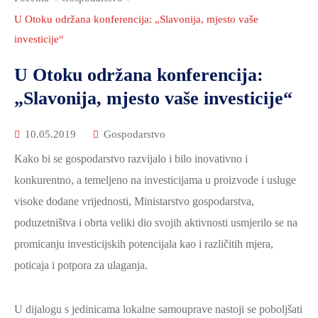
2021.-25.
ZDRAVSTVO
U Otoku održana konferencija: „Slavonija, mjesto vaše
I
investicije“
SOCIJALNA
U Otoku održana konferencija:
SKRB
„Slavonija, mjesto vaše investicije“
MEĐUNARODNA
SURADNJA
10.05.2019
Gospodarstvo
I
Kako bi se gospodarstvo razvijalo i bilo inovativno i
REGIONALNI
konkurentno, a temeljeno na investicijama u proizvode i usluge
RAZVOJ
visoke dodane vrijednosti, Ministarstvo gospodarstva,
PROSTORNO
poduzetništva i obrta veliki dio svojih aktivnosti usmjerilo se na
UREĐENJE
promicanju investicijskih potencijala kao i različitih mjera,
I
poticaja i potpora za ulaganja.
GRADITELJSTVO
PRIRODA
U dijalogu s jedinicama lokalne samouprave nastoji se poboljšati
I