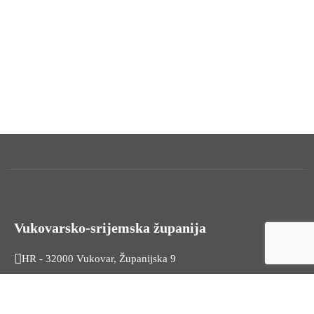
Vukovarsko-srijemska županija
HR - 32000 Vukovar, Županijska 9
Tel. +385 32 454 444
HR - 32100 Vinkovci, Glagoljaška 27