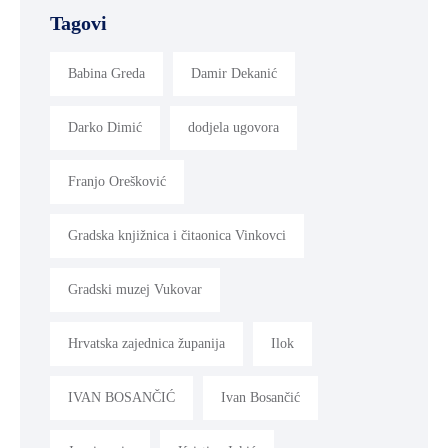
Tagovi
Babina Greda
Damir Dekanić
Darko Dimić
dodjela ugovora
Franjo Orešković
Gradska knjižnica i čitaonica Vinkovci
Gradski muzej Vukovar
Hrvatska zajednica županija
Ilok
IVAN BOSANČIĆ
Ivan Bosančić