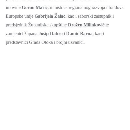
SPORT,
imovine
Goran Marić
, ministrica regionalnog razvoja i fondova
MLADI
Europske unije
Gabrijela Žalac
, kao i saborski zastupnik i
I
predsjednik Županijske skupštine
Dražen Milinković
te
DEMOGRAFIJA
zamjenici župana
Josip Dabro
i
Damir Barna
, kao i
predstavnici Grada Otoka i brojni uzvanici.