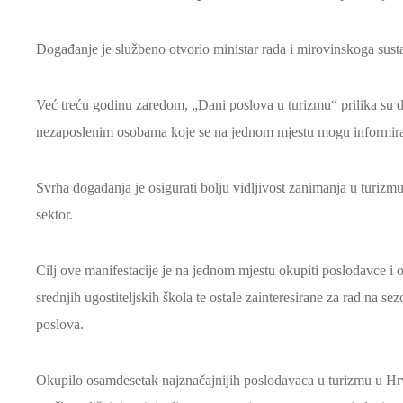
Događanje je službeno otvorio ministar rada i mirovinskoga sus
Već treću godinu zaredom, „Dani poslova u turizmu“ prilika su d
nezaposlenim osobama koje se na jednom mjestu mogu informirati
Svrha događanja je osigurati bolju vidljivost zanimanja u turizm
sektor.
Cilj ove manifestacije je na jednom mjestu okupiti poslodavce i 
srednjih ugostiteljskih škola te ostale zainteresirane za rad na
poslova.
Okupilo osamdesetak najznačajnijih poslodavaca u turizmu u Hrvat