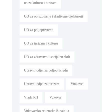
uo za kulturu i turizam
UO za obrazovanje i društvene djelatnosti
UO za poljoprivredu
UO za turizam i kulturu
UO za zdravstvo i socijalnu skrb
Upravni odjel za poljoprivredu
Upravni odjel za turizam
Vinkovci
Vlada RH
Vukovar
Vukovarsko-srijemska župainija