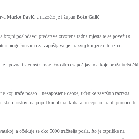
tava
Marko Pavić,
a nazočio je i župan
Božo Galić
.
a brojni poslodavci predstave otvorena radna mjesta te se povežu s
 o mogućnostima za zapošljavanje i razvoj karijere u turizmu.
u te upoznati javnost s mogućnostima zapošljavanja koje pruža turistički
one koji traže posao – nezaposlene osobe, učenike završnih razreda
 sezonskim poslovima poput konobara, kuhara, recepcionara ili pomoćnih
skoj, a očekuje se oko 5000 tražitelja posla, što je otprilike na