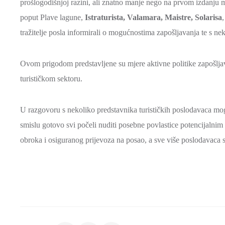
prošlogodišnjoj razini, ali znatno manje nego na prvom izdanju man
poput Plave lagune,
Istraturista, Valamara, Maistre, Solarisa
,
tražitelje posla informirali o mogućnostima zapošljavanja te s n
Ovom prigodom predstavljene su mjere aktivne politike zapošljav
turističkom sektoru.
U razgovoru s nekoliko predstavnika turističkih poslodavaca mo
smislu gotovo svi počeli nuditi posebne povlastice potencijalnim 
obroka i osiguranog prijevoza na posao, a sve više poslodavaca 