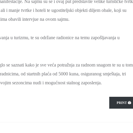
ifestacije. Na sajmu su se i ovaj put predstavile velike turističke tvrt
 ali i manje tvrtke i hoteli te ugostiteljski objekti diljem obale, koji su
ekima obavili intervjue na ovom sajmu.
anja u turizmu, te su održane radionice na temu zapošljavanja u
glo se saznati kako je sve veća potražnja za radnom snagom te su u tom
radnicima, od startnih plaća od 5000 kuna, osiguranog smještaja, tri
svojim sezoncima nudi i mogućnost stalnog zaposlenja.
PRINT 🖨