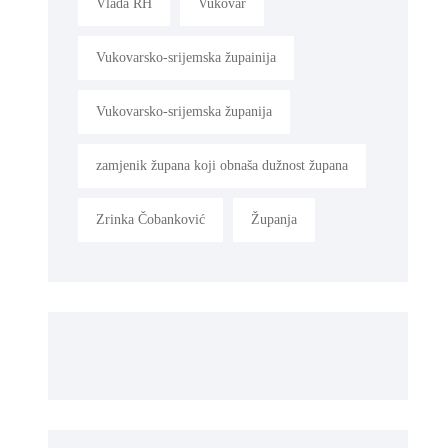
Vlada RH
Vukovar
Vukovarsko-srijemska župainija
Vukovarsko-srijemska županija
zamjenik župana koji obnaša dužnost župana
Zrinka Čobanković
Županja