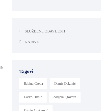
SLUŽBENE OBAVIJESTI
NAJAVE
nih
Tagovi
Babina Greda
Damir Dekanić
Darko Dimić
dodjela ugovora
Franjo Orešković