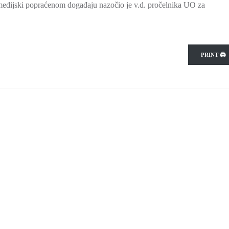
edijski popraćenom događaju nazočio je v.d. pročelnika UO za
PRINT 🖨