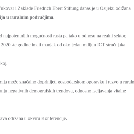
kovar i Zaklade Friedrich Ebert Stiftung danas je u Osijeku održana
ija u ruralnim područjima
.
 najpotentnijih mogućnosti rasta pa tako u odnosu na realni sektor,
 2020.-te godine imati manjak od oko jedan milijun ICT stručnjaka.
koj.
omija može značajno doprinijeti gospodarskom oporavku i razvoju rural
ljanju negativnih demografskih trendova, odnosno iseljavanja vitalne
rava održana u okviru Konferencije.