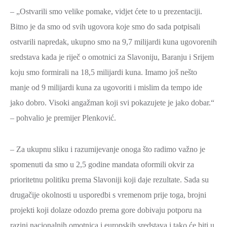
ZAŠTITA
– „Ostvarili smo velike pomake, vidjet ćete to u prezentaciji.
OKOLIŠA
Bitno je da smo od svih ugovora koje smo do sada potpisali
ostvarili napredak, ukupno smo na 9,7 milijardi kuna ugovorenih
TURIZAM
sredstava kada je riječ o omotnici za Slavoniju, Baranju i Srijem
I
KULTURA
koju smo formirali na 18,5 milijardi kuna. Imamo još nešto
manje od 9 milijardi kuna za ugovoriti i mislim da tempo ide
PROMET
jako dobro. Visoki angažman koji svi pokazujete je jako dobar.“
I
– pohvalio je premijer Plenković.
KOMUNIKACIJE
ENERGETIKA
– Za ukupnu sliku i razumijevanje onoga što radimo važno je
HRVATSKI
spomenuti da smo u 2,5 godine mandata oformili okvir za
BRANITELJI
prioritetnu politiku prema Slavoniji koji daje rezultate. Sada su
URED
drugačije okolnosti u usporedbi s vremenom prije toga, brojni
ŽUPANA
projekti koji dolaze odozdo prema gore dobivaju potporu na
OSTALO
razini nacionalnih omotnica i europskih sredstava i tako će biti u