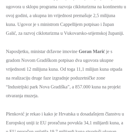
ugovora u sklopu programa razvoja cikloturizma na kontinentu u
ovoj godini, a ukupna im vrijednost premašuje 2,5 milijuna
kuna. Ugovor je s ministrom Cappellijem potpisao i župan
Galić, za razvoj cikloturizma u Vukovarsko-srijemskoj županiji.
Naposljetku, ministar državne imovine
Goran Marić
je s
gradom Novom Gradiškom potpisao dva ugovora ukupne
vrijednosti 12 milijuna kuna. Od toga 11,1 milijun kuna otpada
na realizaciju druge faze izgradnje poduzetničke zone
“Industrijski park Nova Gradiška”, a 857.000 kuna na projekt
otvaranja muzeja.
Plenković je rekao i kako je Hrvatska u dosadašnjem članstvu u
Europskoj uniji iz EU proračuna povukla 34,1 milijardi kuna, a
u EU proračun uplatila 19,7 milijardi kuna stvorivši ukupan