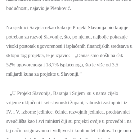
SPORT,
budućnosti, najavio je Plenković.
MLADI
I
Na sjednici Savjeta rekao kako je Projekt Slavonija bio krajnje
DEMOGRAFIJA
potreban za razvoj Slavonije, što, po njemu, najbolje pokazuje
visoki postotak ugovorenosti i isplaćenih financijskih sredstava u
sklopu tog projekta, te je izjavio: – „Danas smo došli na čak
52% ugovorenoga i 18,7% isplaćenoga, što je više od 3,5
milijardi kuna za projekte u Slavoniji.“
– „U Projekt Slavonija, Baranja i Srijem su s nama cijelo
vrijeme uključeni i svi slavonski župani, saborski zastupnici iz
IV. i V. izborne jedinice, čelnici razvojnih jedinica, predstavnici
sveučilišta kao i svi ministri čiji su projekti ovdje u provedbi i na
taj način osiguravamo i vidljivost i kontinuitet i fokus. To je ono