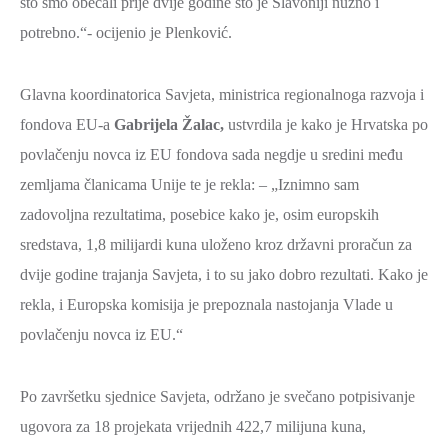
što smo obećali prije dvije godine što je Slavoniji nužno i
potrebno.“- ocijenio je Plenković.
Glavna koordinatorica Savjeta, ministrica regionalnoga razvoja i
fondova EU-a
Gabrijela Žalac,
ustvrdila je kako je Hrvatska po
povlačenju novca iz EU fondova sada negdje u sredini među
zemljama članicama Unije te je rekla: – „Iznimno sam
zadovoljna rezultatima, posebice kako je, osim europskih
sredstava, 1,8 milijardi kuna uloženo kroz državni proračun za
dvije godine trajanja Savjeta, i to su jako dobro rezultati. Kako je
rekla, i Europska komisija je prepoznala nastojanja Vlade u
povlačenju novca iz EU.“
Po završetku sjednice Savjeta, održano je svečano potpisivanje
ugovora za 18 projekata vrijednih 422,7 milijuna kuna,