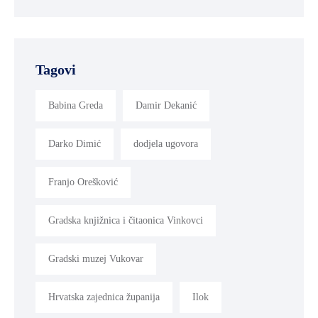
Tagovi
Babina Greda
Damir Dekanić
Darko Dimić
dodjela ugovora
Franjo Orešković
Gradska knjižnica i čitaonica Vinkovci
Gradski muzej Vukovar
Hrvatska zajednica županija
Ilok