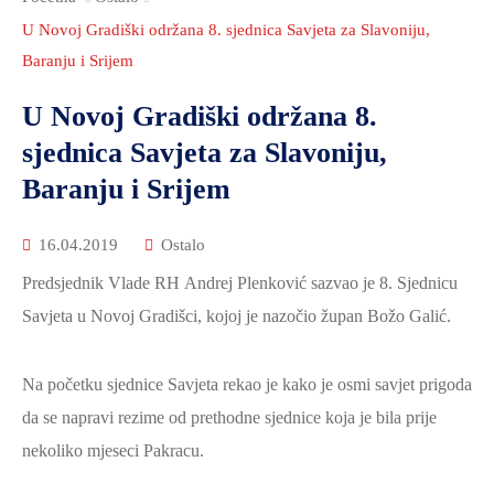
2021.-25.
ZDRAVSTVO
U Novoj Gradiški održana 8. sjednica Savjeta za Slavoniju,
I
Baranju i Srijem
SOCIJALNA
U Novoj Gradiški održana 8.
SKRB
sjednica Savjeta za Slavoniju,
MEĐUNARODNA
Baranju i Srijem
SURADNJA
I
16.04.2019
Ostalo
REGIONALNI
Predsjednik Vlade RH Andrej Plenković sazvao je 8. Sjednicu
RAZVOJ
Savjeta u Novoj Gradišci, kojoj je nazočio župan Božo Galić.
PROSTORNO
UREĐENJE
Na početku sjednice Savjeta rekao je kako je osmi savjet prigoda
I
GRADITELJSTVO
da se napravi rezime od prethodne sjednice koja je bila prije
nekoliko mjeseci Pakracu.
PRIRODA
I