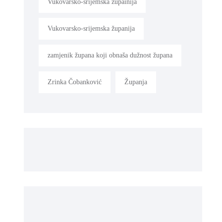
Vukovarsko-srijemska župainija
Vukovarsko-srijemska županija
zamjenik župana koji obnaša dužnost župana
Zrinka Čobanković
Županja