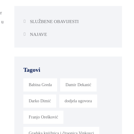
r
SLUŽBENE OBAVIJESTI
 u
NAJAVE
Tagovi
Babina Greda
Damir Dekanić
Darko Dimić
dodjela ugovora
Franjo Orešković
Gradska knjižnica i čitaonica Vinkovci