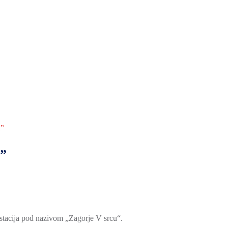
u”
u”
stacija pod nazivom „Zagorje V srcu“.