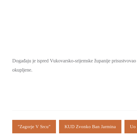
Događaju je ispred Vukovarsko-srijemske županije prisustvovao 
okupljene.
"Zagorje V Srcu"
KUD Zvonko Ban Jarmina
Uo 