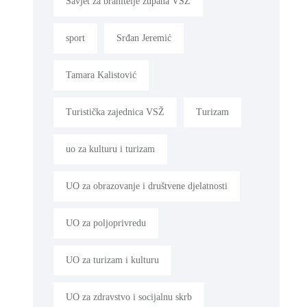
Savjet za branitelje župana VSŽ
sport
Srđan Jeremić
Tamara Kalistović
Turistička zajednica VSŽ
Turizam
uo za kulturu i turizam
UO za obrazovanje i društvene djelatnosti
UO za poljoprivredu
UO za turizam i kulturu
UO za zdravstvo i socijalnu skrb