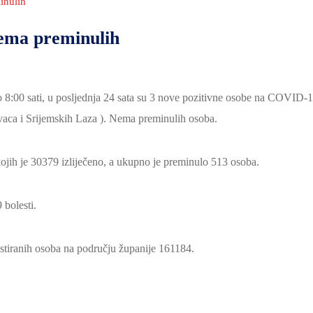
inulih
nema preminulih
 8:00 sati, u posljednja 24 sata su 3 nove pozitivne osobe na COVID-
vaca i Srijemskih Laza ). Nema preminulih osoba.
ojih je 30379 izliječeno, a ukupno je preminulo 513 osoba.
bolesti.
testiranih osoba na području županije 161184.