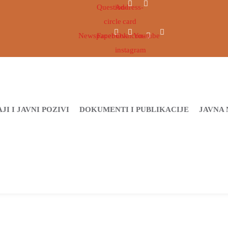
Question-
Address-
circle
card
Newspaper
Facebook
Ovaicon-
Youtube
instagram
JI I JAVNI POZIVI
DOKUMENTI I PUBLIKACIJE
JAVNA 