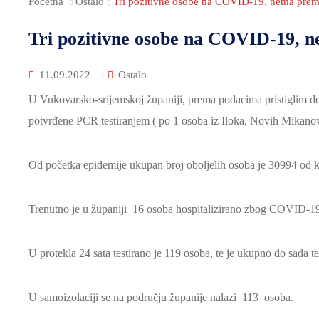
Početna
Ostalo
Tri pozitivne osobe na COVID-19, nema prem
Tri pozitivne osobe na COVID-19, 
11.09.2022
Ostalo
U Vukovarsko-srijemskoj županiji, prema podacima pristiglim do
potvrđene PCR testiranjem ( po 1 osoba iz Iloka, Novih Mikano
Od početka epidemije ukupan broj oboljelih osoba je 30994 od k
Trenutno je u županiji 16 osoba hospitalizirano zbog COVID-19 
U protekla 24 sata testirano je 119 osoba, te je ukupno do sada 
U samoizolaciji se na području županije nalazi 113 osoba.