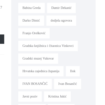
 7
Babina Greda
Damir Dekanić
Darko Dimić
dodjela ugovora
Franjo Orešković
Gradska knjižnica i čitaonica Vinkovci
Gradski muzej Vukovar
Hrvatska zajednica županija
Ilok
IVAN BOSANČIĆ
Ivan Bosančić
Javni poziv
Kristina Jukić