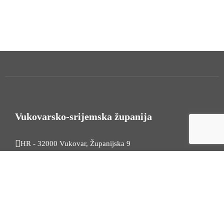
Vukovarsko-srijemska županija
HR - 32000 Vukovar, Županijska 9
Tel. +385 32 454 444
HR - 32100 Vinkovci, Glagoljaška 27
Tel. +385 32 344 111
Radno vrijeme: 7:30 - 15:30