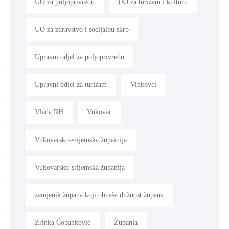
UO za poljoprivredu
UO za turizam i kulturu
UO za zdravstvo i socijalnu skrb
Upravni odjel za poljoprivredu
Upravni odjel za turizam
Vinkovci
Vlada RH
Vukovar
Vukovarsko-srijemska župainija
Vukovarsko-srijemska županija
zamjenik župana koji obnaša dužnost župana
Zrinka Čobanković
Županja