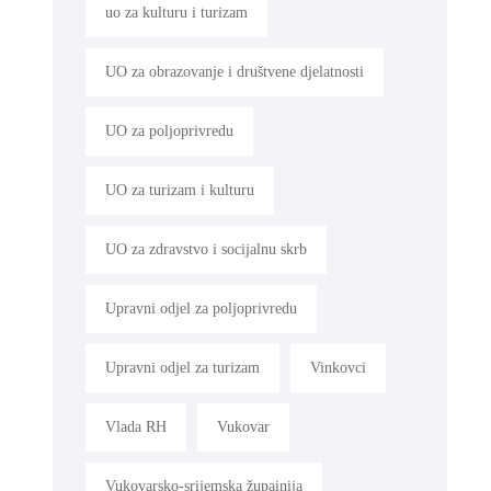
uo za kulturu i turizam
UO za obrazovanje i društvene djelatnosti
UO za poljoprivredu
UO za turizam i kulturu
UO za zdravstvo i socijalnu skrb
Upravni odjel za poljoprivredu
Upravni odjel za turizam
Vinkovci
Vlada RH
Vukovar
Vukovarsko-srijemska župainija