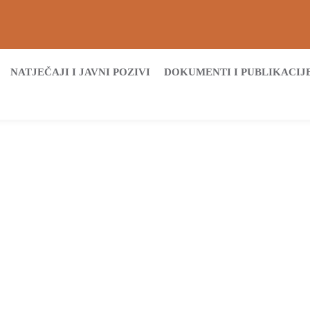
NATJEČAJI I JAVNI POZIVI
DOKUMENTI I PUBLIKACIJ
Početna
Archive by tag Žetvene svečanosti
Tags