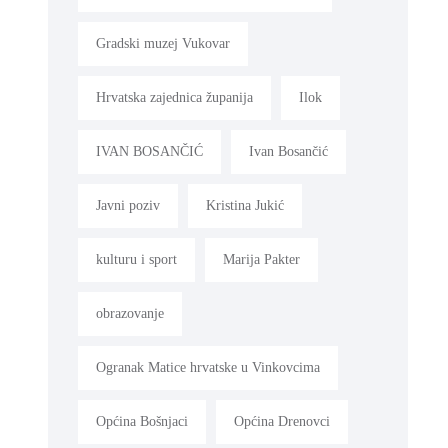
Gradski muzej Vukovar
Hrvatska zajednica županija
Ilok
IVAN BOSANČIĆ
Ivan Bosančić
Javni poziv
Kristina Jukić
kulturu i sport
Marija Pakter
obrazovanje
Ogranak Matice hrvatske u Vinkovcima
Općina Bošnjaci
Općina Drenovci