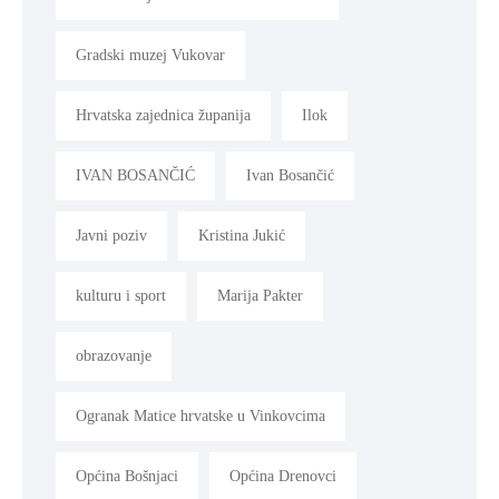
Gradski muzej Vukovar
Hrvatska zajednica županija
Ilok
IVAN BOSANČIĆ
Ivan Bosančić
Javni poziv
Kristina Jukić
kulturu i sport
Marija Pakter
obrazovanje
Ogranak Matice hrvatske u Vinkovcima
Općina Bošnjaci
Općina Drenovci