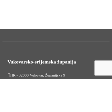
Vukovarsko-srijemska županija
HR - 32000 Vukovar, Županijska 9
Tel. +385 32 454 444
HR - 32100 Vinkovci, Glagoljaška 27
Tel. +385 32 344 111
Radno vrijeme: 7:30 - 15:30