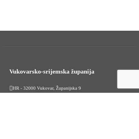
Vukovarsko-srijemska županija
HR - 32000 Vukovar, Županijska 9
Tel. +385 32 454 444
HR - 32100 Vinkovci, Glagoljaška 27
Tel. +385 32 344 111
Radno vrijeme: 7:30 - 15:30