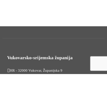
Vukovarsko-srijemska županija
HR - 32000 Vukovar, Županijska 9
Tel. +385 32 454 444
HR - 32100 Vinkovci, Glagoljaška 27
Tel. +385 32 344 111
Radno vrijeme: 7:30 - 15:30