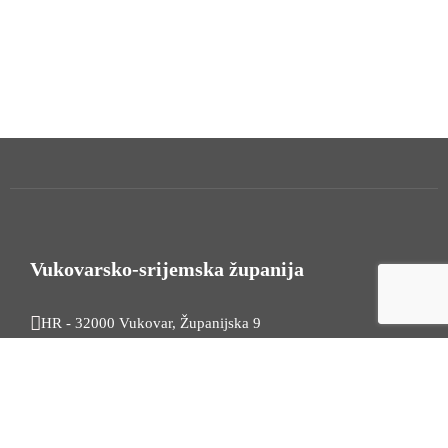
Vukovarsko-srijemska županija
HR - 32000 Vukovar, Županijska 9
Tel. +385 32 454 444
HR - 32100 Vinkovci, Glagoljaška 27
Tel. +385 32 344 111