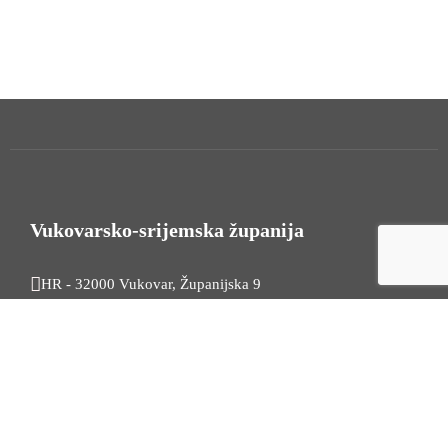
Vukovarsko-srijemska županija
HR - 32000 Vukovar, Županijska 9
Tel. +385 32 454 444
HR - 32100 Vinkovci, Glagoljaška 27
Tel. +385 32 344 111
Radno vrijeme: 7:30 - 15:30