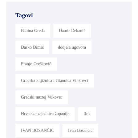
MLADI
Tagovi
I
DEMOGRAFIJA
Babina Greda
Damir Dekanić
Darko Dimić
dodjela ugovora
Franjo Orešković
Gradska knjižnica i čitaonica Vinkovci
Gradski muzej Vukovar
Hrvatska zajednica županija
Ilok
IVAN BOSANČIĆ
Ivan Bosančić