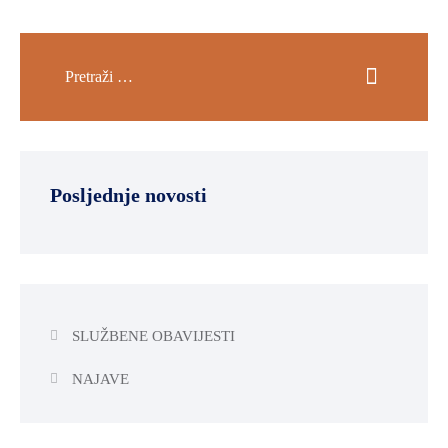
OKOLIŠA
TURIZAM
I
KULTURA
PROMET
I
Posljednje novosti
KOMUNIKACIJE
ENERGETIKA
HRVATSKI
BRANITELJI
SLUŽBENE OBAVIJESTI
URED
ŽUPANA
NAJAVE
OSTALO
SPORT,