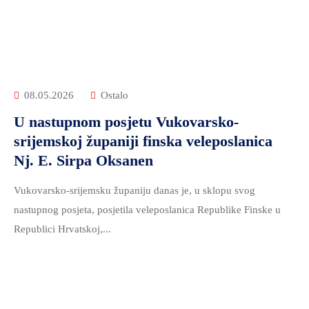
ZDRAVSTVO
I
SOCIJALNA
SKRB
MEĐUNARODNA
08.05.2026
Ostalo
SURADNJA
U nastupnom posjetu Vukovarsko-
I
srijemskoj županiji finska veleposlanica
REGIONALNI
Nj. E. Sirpa Oksanen
RAZVOJ
PROSTORNO
Vukovarsko-srijemsku županiju danas je, u sklopu svog
UREĐENJE
nastupnog posjeta, posjetila veleposlanica Republike Finske u
I
Republici Hrvatskoj,...
GRADITELJSTVO
PRIRODA
I
ZAŠTITA