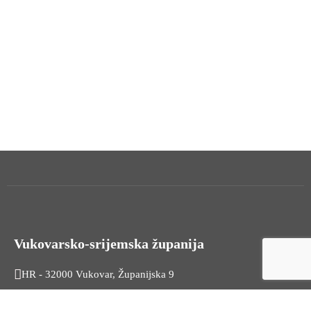
Vukovarsko-srijemska županija
HR - 32000 Vukovar, Županijska 9
Tel. +385 32 454 444