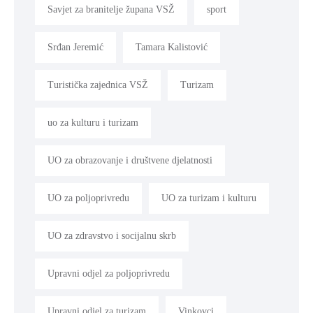
Savjet za branitelje župana VSŽ
sport
Srđan Jeremić
Tamara Kalistović
Turistička zajednica VSŽ
Turizam
uo za kulturu i turizam
UO za obrazovanje i društvene djelatnosti
UO za poljoprivredu
UO za turizam i kulturu
UO za zdravstvo i socijalnu skrb
Upravni odjel za poljoprivredu
Upravni odjel za turizam
Vinkovci