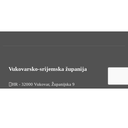
Vukovarsko-srijemska županija
HR - 32000 Vukovar, Županijska 9
Tel. +385 32 454 444
HR - 32100 Vinkovci, Glagoljaška 27
Tel. +385 32 344 111
Radno vrijeme: 7:30 - 15:30