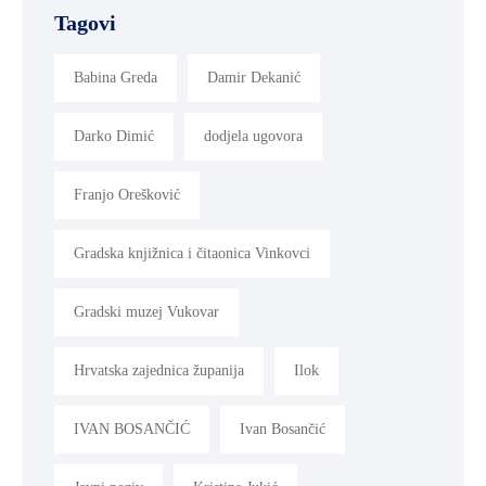
Tagovi
MLADI
I
Babina Greda
Damir Dekanić
DEMOGRAFIJA
Darko Dimić
dodjela ugovora
Franjo Orešković
Gradska knjižnica i čitaonica Vinkovci
Gradski muzej Vukovar
Hrvatska zajednica županija
Ilok
IVAN BOSANČIĆ
Ivan Bosančić