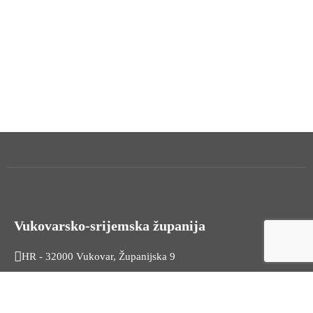
Vukovarsko-srijemska županija
HR - 32000 Vukovar, Županijska 9
Tel. +385 32 454 444
HR - 32100 Vinkovci, Glagoljaška 27