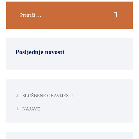
OKOLIŠA
TURIZAM
I
KULTURA
PROMET
Posljednje novosti
I
KOMUNIKACIJE
ENERGETIKA
HRVATSKI
SLUŽBENE OBAVIJESTI
BRANITELJI
URED
NAJAVE
ŽUPANA
OSTALO
SPORT,