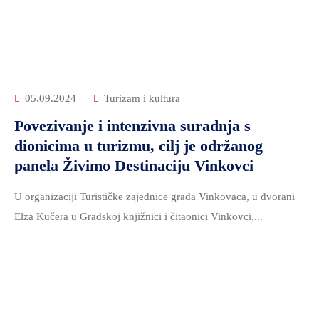
ZDRAVSTVO
I
SOCIJALNA
SKRB
MEĐUNARODNA
05.09.2024
Turizam i kultura
SURADNJA
Povezivanje i intenzivna suradnja s
I
dionicima u turizmu, cilj je održanog
REGIONALNI
panela Živimo Destinaciju Vinkovci
RAZVOJ
PROSTORNO
U organizaciji Turističke zajednice grada Vinkovaca, u dvorani
UREĐENJE
Elza Kučera u Gradskoj knjižnici i čitaonici Vinkovci,...
I
GRADITELJSTVO
PRIRODA
I
ZAŠTITA