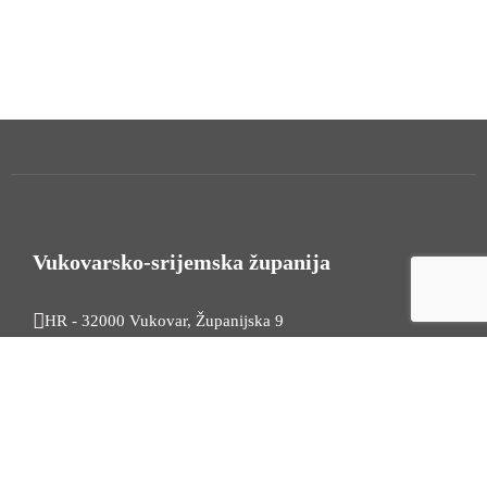
Vukovarsko-srijemska županija
HR - 32000 Vukovar, Županijska 9
Tel. +385 32 454 444
HR - 32100 Vinkovci, Glagoljaška 27
Tel. +385 32 344 111
Radno vrijeme: 7:30 - 15:30