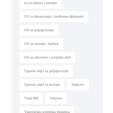
uo za kulturu i turizam
UO za obrazovanje i društvene djelatnosti
UO za poljoprivredu
UO za turizam i kulturu
UO za zdravstvo i socijalnu skrb
Upravni odjel za poljoprivredu
Upravni odjel za turizam
Vinkovci
Vlada RH
Vukovar
Vukovarsko-srijemska župainija