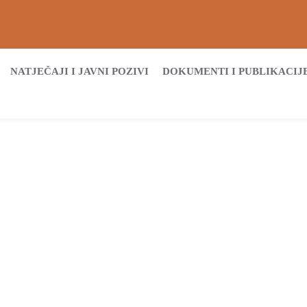
NATJEČAJI I JAVNI POZIVI
DOKUMENTI I PUBLIKACIJ
Početna
Archive by tag šumarstvo
Tags