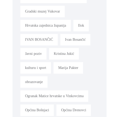
Gradski muzej Vukovar
Hrvatska zajednica županija
Ilok
IVAN BOSANČIĆ
Ivan Bosančić
Javni poziv
Kristina Jukić
kulturu i sport
Marija Pakter
obrazovanje
Ogranak Matice hrvatske u Vinkovcima
Općina Bošnjaci
Općina Drenovci