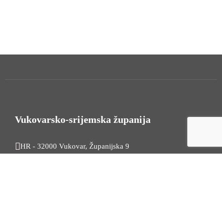
Vukovarsko-srijemska županija
HR - 32000 Vukovar, Županijska 9
Tel. +385 32 454 444
HR - 32100 Vinkovci, Glagoljaška 27
Tel. +385 32 344 111
Radno vrijeme: 7:30 - 15:30