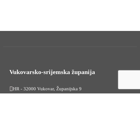
Vukovarsko-srijemska županija
HR - 32000 Vukovar, Županijska 9
Tel. +385 32 454 444
HR - 32100 Vinkovci, Glagoljaška 27
Tel. +385 32 344 111
Radno vrijeme: 7:30 - 15:30