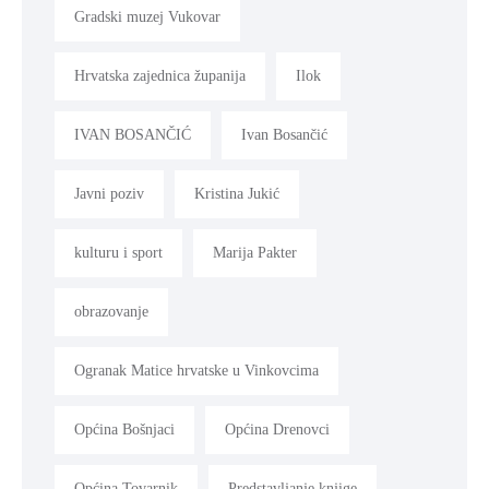
Gradski muzej Vukovar
Hrvatska zajednica županija
Ilok
IVAN BOSANČIĆ
Ivan Bosančić
Javni poziv
Kristina Jukić
kulturu i sport
Marija Pakter
obrazovanje
Ogranak Matice hrvatske u Vinkovcima
Općina Bošnjaci
Općina Drenovci
Općina Tovarnik
Predstavljanje knjige