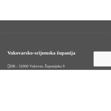
Vukovarsko-srijemska županija
HR - 32000 Vukovar, Županijska 9
Tel. +385 32 454 444
HR - 32100 Vinkovci, Glagoljaška 27
Tel. +385 32 344 111
Radno vrijeme: 7:30 - 15:30
OIB: 74724110709