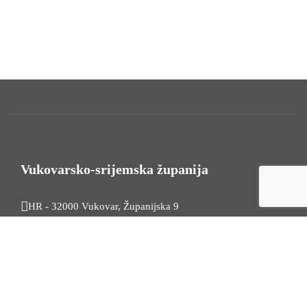
Vukovarsko-srijemska županija
HR - 32000 Vukovar, Županijska 9
Tel. +385 32 454 444
HR - 32100 Vinkovci, Glagoljaška 27
Tel. +385 32 344 111
Radno vrijeme: 7:30 - 15:30