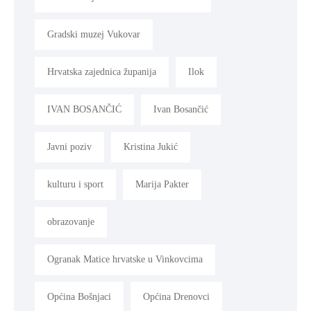
Gradski muzej Vukovar
Hrvatska zajednica županija
Ilok
IVAN BOSANČIĆ
Ivan Bosančić
Javni poziv
Kristina Jukić
kulturu i sport
Marija Pakter
obrazovanje
Ogranak Matice hrvatske u Vinkovcima
Općina Bošnjaci
Općina Drenovci