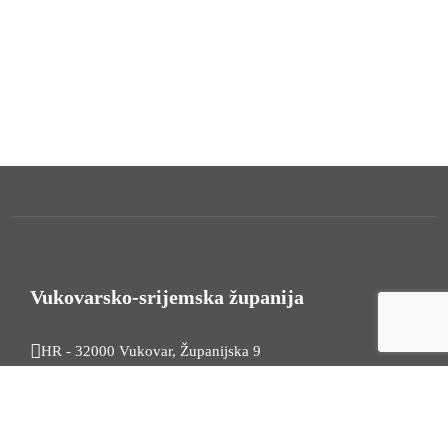
Vukovarsko-srijemska županija
HR - 32000 Vukovar, Županijska 9
Tel. +385 32 454 444
HR - 32100 Vinkovci, Glagoljaška 27
Tel. +385 32 344 111