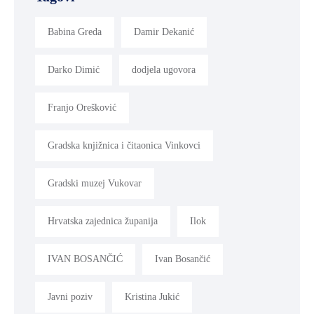
Babina Greda
Damir Dekanić
Darko Dimić
dodjela ugovora
Franjo Orešković
Gradska knjižnica i čitaonica Vinkovci
Gradski muzej Vukovar
Hrvatska zajednica županija
Ilok
IVAN BOSANČIĆ
Ivan Bosančić
Javni poziv
Kristina Jukić