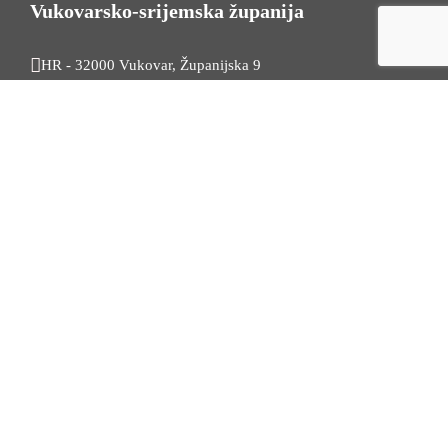
Vukovarsko-srijemska županija
HR - 32000 Vukovar, Županijska 9
Tel. +385 32 454 444
HR - 32100 Vinkovci, Glagoljaška 27
Tel. +385 32 344 111
Radno vrijeme: 7:30 - 15:30
OIB: 74724110709
Korisni linkovi
Odnosi s javnošću
Stambeno zbrinjavanje
Iz Matičnog ureda