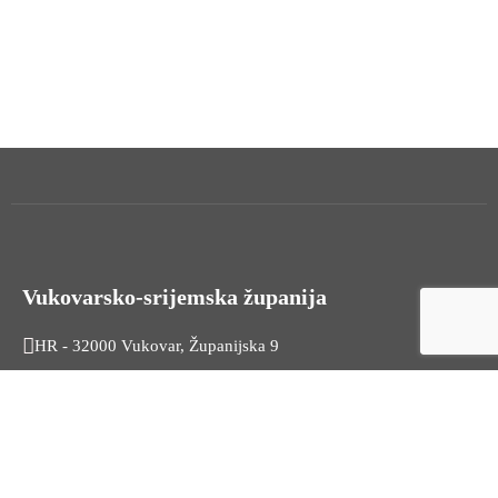
Vukovarsko-srijemska županija
HR - 32000 Vukovar, Županijska 9
Tel. +385 32 454 444
HR - 32100 Vinkovci, Glagoljaška 27
Tel. +385 32 344 111
Radno vrijeme: 7:30 - 15:30