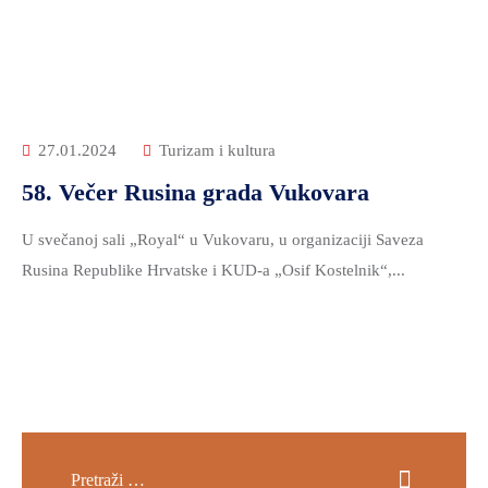
ZDRAVSTVO
I
SOCIJALNA
SKRB
MEĐUNARODNA
27.01.2024
Turizam i kultura
SURADNJA
58. Večer Rusina grada Vukovara
I
REGIONALNI
U svečanoj sali „Royal“ u Vukovaru, u organizaciji Saveza
RAZVOJ
Rusina Republike Hrvatske i KUD-a „Osif Kostelnik“,...
PROSTORNO
UREĐENJE
I
GRADITELJSTVO
PRIRODA
I
ZAŠTITA