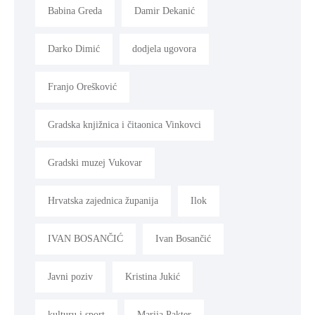
Babina Greda
Damir Dekanić
MLADI
I
Darko Dimić
dodjela ugovora
DEMOGRAFIJA
Franjo Orešković
Gradska knjižnica i čitaonica Vinkovci
Gradski muzej Vukovar
Hrvatska zajednica županija
Ilok
IVAN BOSANČIĆ
Ivan Bosančić
Javni poziv
Kristina Jukić
kulturu i sport
Marija Pakter