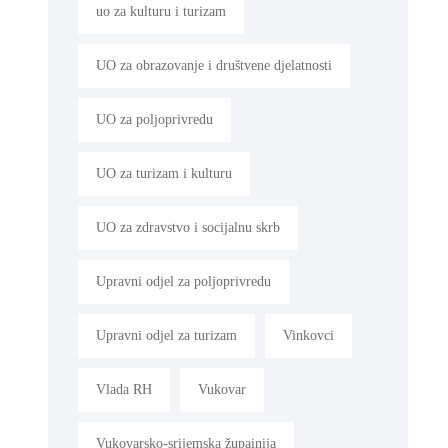
uo za kulturu i turizam
UO za obrazovanje i društvene djelatnosti
UO za poljoprivredu
UO za turizam i kulturu
UO za zdravstvo i socijalnu skrb
Upravni odjel za poljoprivredu
Upravni odjel za turizam
Vinkovci
Vlada RH
Vukovar
Vukovarsko-srijemska župainija