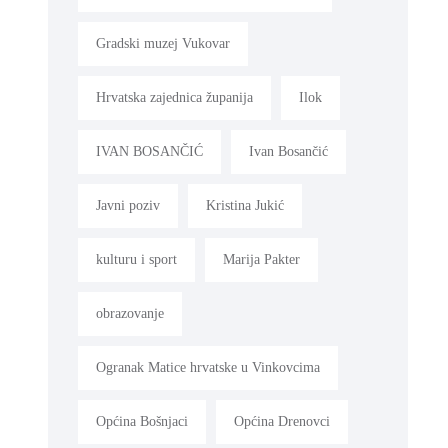
Gradski muzej Vukovar
Hrvatska zajednica županija
Ilok
IVAN BOSANČIĆ
Ivan Bosančić
Javni poziv
Kristina Jukić
kulturu i sport
Marija Pakter
obrazovanje
Ogranak Matice hrvatske u Vinkovcima
Općina Bošnjaci
Općina Drenovci