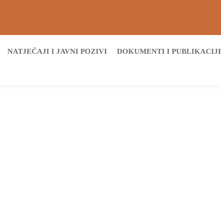
NATJEČAJI I JAVNI POZIVI
DOKUMENTI I PUBLIKACIJ
Početna
Archive by tag rođendan
Tags