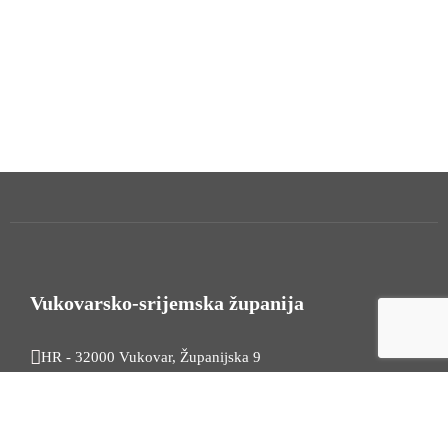
Vukovarsko-srijemska županija
HR - 32000 Vukovar, Županijska 9
Tel. +385 32 454 444
HR - 32100 Vinkovci, Glagoljaška 27