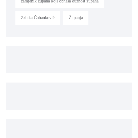
zamjenik župana koji obnaša dužnost župana
Zrinka Čobanković
Županja