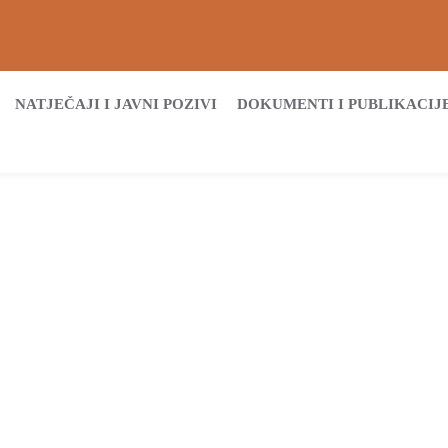
NATJEČAJI I JAVNI POZIVI
DOKUMENTI I PUBLIKACIJ
tna
Archive by tag projekt Modernizacija infrastrukture Gimnazije V
Tags