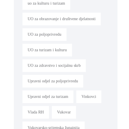
uo za kulturu i turizam
UO za obrazovanje i društvene djelatnosti
UO za poljoprivredu
UO za turizam i kulturu
UO za zdravstvo i socijalnu skrb
Upravni odjel za poljoprivredu
Upravni odjel za turizam
Vinkovci
Vlada RH
Vukovar
Vukovarsko-srijemska župainija