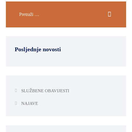
OKOLIŠA
TURIZAM
I
KULTURA
PROMET
Posljednje novosti
I
KOMUNIKACIJE
ENERGETIKA
HRVATSKI
SLUŽBENE OBAVIJESTI
BRANITELJI
URED
NAJAVE
ŽUPANA
OSTALO
SPORT,