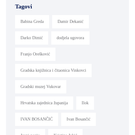
Tagovi
MLADI
I
Babina Greda
Damir Dekanić
DEMOGRAFIJA
Darko Dimić
dodjela ugovora
Franjo Orešković
Gradska knjižnica i čitaonica Vinkovci
Gradski muzej Vukovar
Hrvatska zajednica županija
Ilok
IVAN BOSANČIĆ
Ivan Bosančić