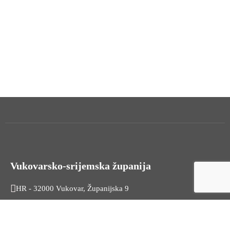
Vukovarsko-srijemska županija
HR - 32000 Vukovar, Županijska 9
Tel. +385 32 454 444
HR - 32100 Vinkovci, Glagoljaška 27