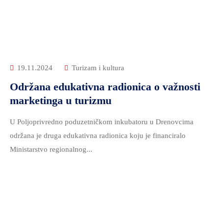
ZDRAVSTVO
I
SOCIJALNA
SKRB
MEĐUNARODNA
19.11.2024
Turizam i kultura
SURADNJA
Održana edukativna radionica o važnosti
I
marketinga u turizmu
REGIONALNI
RAZVOJ
U Poljoprivredno poduzetničkom inkubatoru u Drenovcima
PROSTORNO
održana je druga edukativna radionica koju je financiralo
UREĐENJE
Ministarstvo regionalnog...
I
GRADITELJSTVO
PRIRODA
I
ZAŠTITA